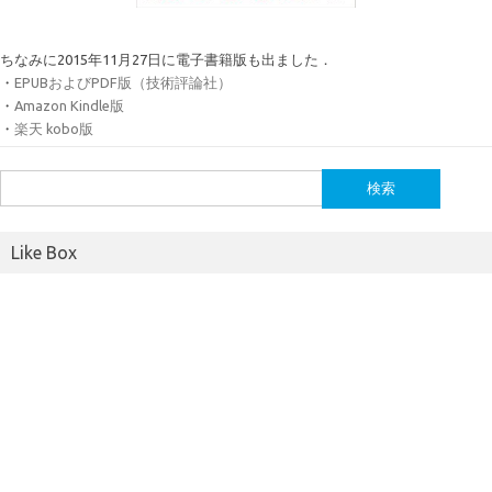
ちなみに2015年11月27日に電子書籍版も出ました．
・
EPUBおよびPDF版（技術評論社）
・
Amazon Kindle版
・
楽天 kobo版
検
索:
Like Box