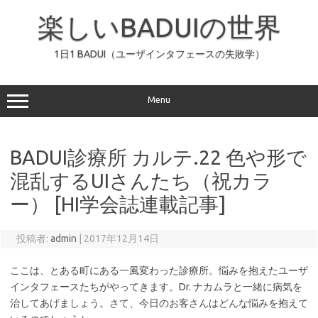
コ
ン
楽しいBADUIの世界
テ
ン
ツ
へ
1日1 BADUI（ユーザインタフェースの失敗学）
ス
キ
ッ
プ
Menu
BADUI診療所 カルテ.22 色や形で
混乱するUIさんたち（祝カラ
ー） [HI学会誌連載記事]
投稿者:
admin
|
2017年12月14日
ここは、とある町にある一風変わった診療所。悩みを抱えたユーザ
インタフェースたちがやってきます。Dr. ナカムラと一緒に病気を
治してあげましょう。さて、今日のお客さんはどんな悩みを抱えて