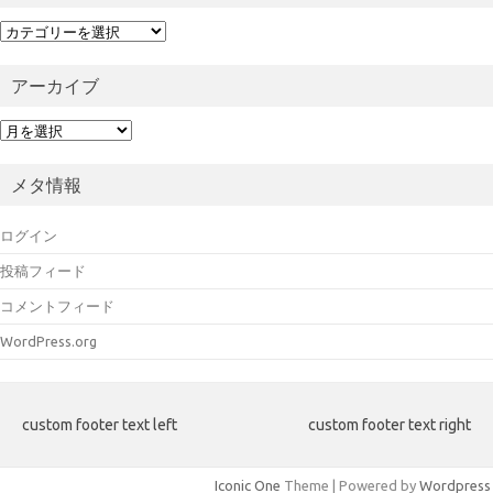
カ
テ
ゴ
アーカイブ
リ
ー
ア
ー
カ
メタ情報
イ
ブ
ログイン
投稿フィード
コメントフィード
WordPress.org
custom footer text left
custom footer text right
Iconic One
Theme | Powered by
Wordpress