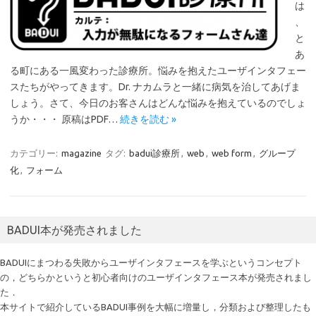
は
、
と
あ
る町にある一風変わった診療所。悩みを抱えたユーザインタフェー
スたちがやってきます。Dr. ナカムラと一緒に病気を治してあげま
しょう。さて、今日のお客さんはどんな悩みを抱えているのでしょ
うか・・・ 原稿はPDF…
続きを読む »
カテゴリー:
magazine
タグ:
badui診療所
,
web
,
web form
,
グループ
化
,
フォーム
BADUI本が発売されました
BADUIにまつわる失敗からユーザインタフェースを学ぶというコンセプト
の，どちらかというと初心者向けのユーザインタフェース本が発売されまし
た．
本サイトで紹介しているBADUI事例を大幅に増量し，分類および整理したも