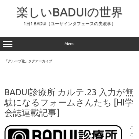
コ
ン
楽しいBADUIの世界
テ
ン
ツ
へ
1日1 BADUI（ユーザインタフェースの失敗学）
ス
キ
ッ
プ
Menu
「
グループ化
」タグアーカイブ
BADUI診療所 カルテ.23 入力が無
駄になるフォームさんたち [HI学
会誌連載記事]
こ
こ