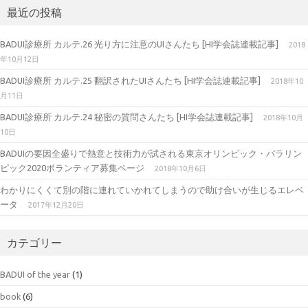
最近の投稿
BADUI診療所 カルテ.26 光り方に注意のUIさんたち [HI学会誌連載記事]
2018
年10月12日
BADUI診療所 カルテ.25 翻訳されたUIさんたち [HI学会誌連載記事]
2018年10
月11日
BADUI診療所 カルテ.24 秘密の質問さんたち [HI学会誌連載記事]
2018年10月
10日
BADUIの要因全盛りで熱意と技術力が試される東京オリンピック・パラリン
ピック2020ボランティア募集ページ
2018年10月6日
わかりにくくて別の階に連れていかれてしまうので助け合いが生じるエレベ
ータ
2017年12月20日
カテゴリー
BADUI of the year
(1)
book
(6)