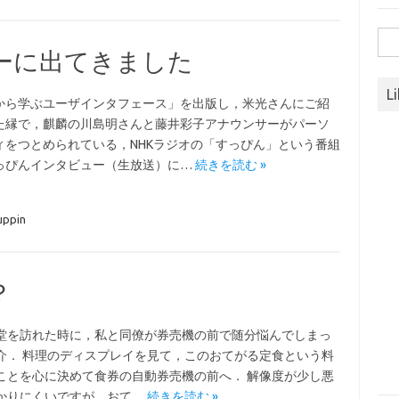
検
ーに出てきました
索:
L
から学ぶユーザインタフェース」を出版し，米光さんにご紹
た縁で，麒麟の川島明さんと藤井彩子アナウンサーがパーソ
ィをつとめられている，NHKラジオの「すっぴん」という番組
っぴんインタビュー（生放送）に…
続きを読む »
uppin
？
堂を訪れた時に，私と同僚が券売機の前で随分悩んでしまっ
介． 料理のディスプレイを見て，このおてがる定食という料
ことを心に決めて食券の自動券売機の前へ． 解像度が少し悪
かりにくいですが，おて…
続きを読む »