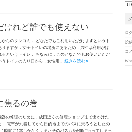
ア
ー
カ
イ
だけれど誰でも使えない
ブ
ロ
んからのタレコミ． どなたでもご利用いただけますというト
投
ありますが，女子トイレの場所にあるため，男性は利用がは
コ
れるというトイレ． ちなみに，このどなたでもお使いいただ
いうトイレの入り口から，女性用…
続きを読む »
Wor
に焦るの巻
機器の修理のために，成田近くの修理ショップまで出かけた
と． 電車が到着してから目的地までのバスに乗ろうとしたの
，1時間に1本しかなく，またそのバスも5分前に行ってしまっ