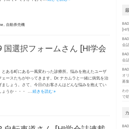
BA
me
,
自動券売機
[H
BA
会誌
.9 国選択フォームさん [HI学会
BA
会誌
B
、とある町にある一風変わった診療所。悩みを抱えたユーザ
オ
フェースたちがやってきます。Dr. ナカムラと一緒に病気を治
募
げましょう。さて、今日のお客さんはどんな悩みを抱えてい
わ
しょうか・・・ …
続きを読む »
で
BAD
.8 自転車道さん [HI学会誌連載