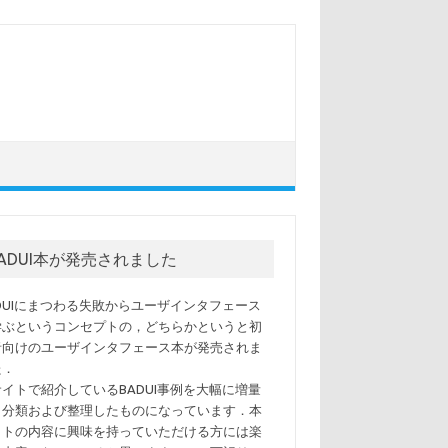
BADUI本が発売されました
ADUIにまつわる失敗からユーザインタフェース
学ぶというコンセプトの，どちらかというと初
者向けのユーザインタフェース本が発売されま
た．
サイトで紹介しているBADUI事例を大幅に増量
，分類および整理したものになっています．本
イトの内容に興味を持っていただける方には楽