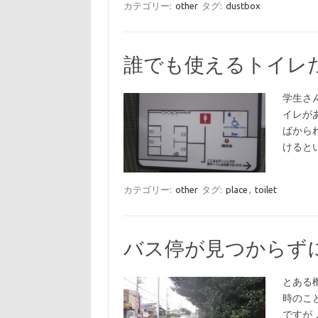
カテゴリー:
other
タグ:
dustbox
誰でも使えるトイレ
学生さ
イレが
ばから
けると
カテゴリー:
other
タグ:
place
,
toilet
バス停が見つからず
とある
時のこ
ですが