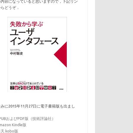
い内容になっていると思いますので，下記リン
からどうぞ．
みに2015年11月27日に電子書籍版も出まし
．
EPUBおよびPDF版（技術評論社）
mazon Kindle版
天 kobo版