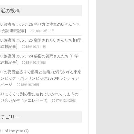
最近の投稿
DUI診療所 カルテ.26 光り方に注意のUIさんたち
I学会誌連載記事]
2018年10月12日
DUI診療所 カルテ.25 翻訳されたUIさんたち [HI学
連載記事]
2018年10月11日
DUI診療所 カルテ.24 秘密の質問さんたち [HI学
連載記事]
2018年10月10日
ADUIの要因全盛りで熱意と技術力が試される東京
リンピック・パラリンピック2020ボランティア
集ページ
2018年10月6日
かりにくくて別の階に連れていかれてしまうの
助け合いが生じるエレベータ
2017年12月20日
カテゴリー
UI of the year
(1)