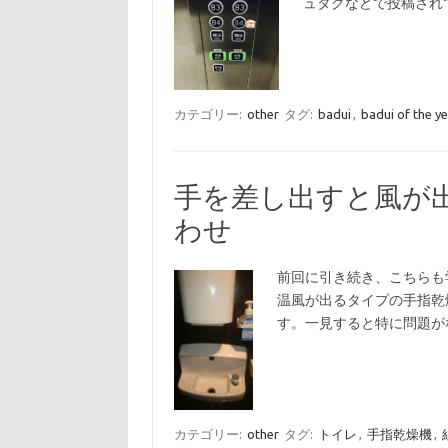
ュタグなどで投稿され
カテゴリー:
other
タグ:
badui
,
badui of the y
手を差し出すと風が出
わせ
前回に引き続き、こちらも
温風が出るタイプの手指乾
す。一見すると特に問題が
カテゴリー:
other
タグ:
トイレ
,
手指乾燥機
,