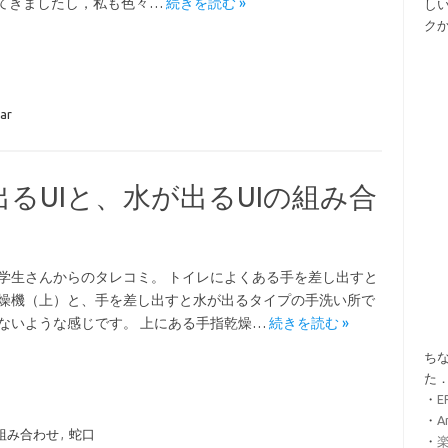
てきましたし，私も色々…
続きを読む »
し
ク
ear
るUIと、水が出るUIの組み合
学生さんからのタレコミ。 トイレによくある手を差し出すと
燥機（上）と、手を差し出すと水が出るタイプの手洗い所で
ないような感じです。 上にある手指乾燥…
続きを読む »
ちな
た
・
・
A
組み合わせ
,
蛇口
・
楽