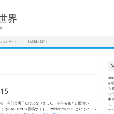
の世界
学）
タレコミサイト
BADUIをDIY！
B
を
心
015
し
本
ところ，今日と明日だけとなりました．今年も色々と面白い
し
イトやBADUIのDIY投稿サイト，Twitterの#baduiというハッシ
サ