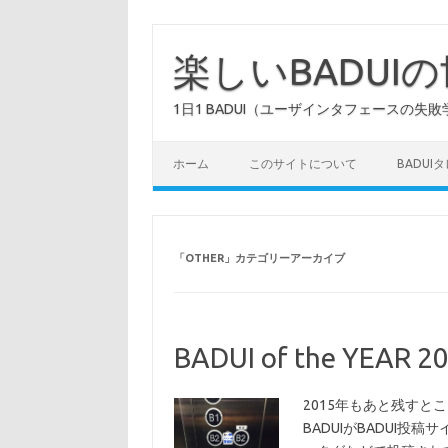
コ
ン
テ
楽しいBADUI
ン
ツ
へ
1日1 BADUI（ユーザインタフェースの失敗
ス
キ
ッ
プ
ホーム
このサイトについて
BADUI
「
OTHER
」カテゴリーアーカイブ
BADUI of the YEAR 2
2015年もあと残す
BADUIがBADUI投稿サ