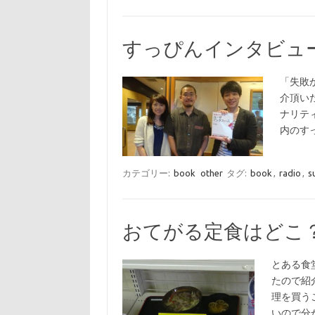
すっぴんインタビュ
「失敗
介頂い
ナリテ
内のす
カテゴリー:
book
other
タグ:
book
,
radio
,
s
おてがる定食はどこ
とある食
たので紹
理を買う
いので分