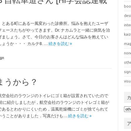
boo
des
、とある町にある一風変わった診療所。悩みを抱えたユーザ
inte
フェースたちがやってきます。Dr. ナカムラと一緒に病気を治
kai
げましょう。さて、今日のお客さんはどんな悩みを抱えてい
ょうか・・・ カルテ8. …
続きを読む »
mag
non
ign
oth
sign
まうから？
visu
航空会社のラウンジのトイレにゴミ箱が設置されていたので
 前に紹介しましたが，航空会社のラウンジのトイレゴミ箱が
カ
であるとわかりにくいため，温風乾燥機にゴミが捨てられて
テ
いうことがありました．写真だけも…
続きを読む »
ゴ
リ
ー