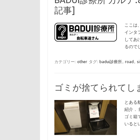
記事]
ここは
インタ
してあ
るのでし
カテゴリー:
other
タグ:
badui診療所
,
road
,
s
ゴミが捨てられてし
とある
紹介．
ゴミ箱
いると