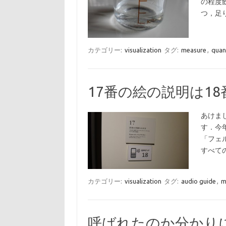
の程度
つ，足
カテゴリー:
visualization
タグ:
measure
,
quan
17番の絵の説明は1
あけま
す．今
「フェ
すべて
カテゴリー:
visualization
タグ:
audio guide
,
m
呼ばれたのか分かり