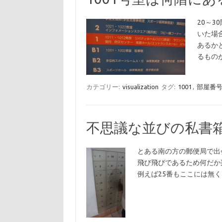
20～
いた場
あるか
るもの
カテゴリー:
visualization
タグ:
1001
,
部屋番
不思議な並びの私書
とある南の方の郵便局で出会った私書
飛び飛びであるため何だか
例えば25番もここには無く