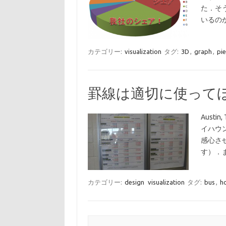
た．そ
いるの
カテゴリー:
visualization
タグ:
3D
,
graph
,
pie
罫線は適切に使って
Austi
イハウ
感心さ
す）．
カテゴリー:
design
visualization
タグ:
bus
,
ho