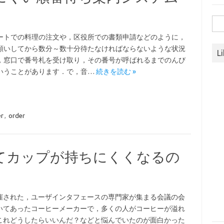
検
索:
ートでの料理の注文や，区役所での書類申請などのように，
願いしてから数分～数十分待たなければならないような状況
L
，窓口で番号札を受け取り，その番号が呼ばれるまでのんび
いうことがあります．で，音…
続きを読む »
r
,
order
てカップが持ちにくくなるの
催された，ユーザインタフェースの専門家が集まる会議の会
いてあったコーヒーメーカーで，多くの人がコーヒーが溢れ
これどうしたらいいんだ？などと悩んでいたのが面白かった