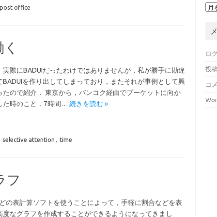
ア
post office
ー
カ
イ
ブ
働く
ロ
投
，実際にBADUIだったわけではありませんが，私が勝手に勘違
てBADUIを作り出してしまっており，またそれが事例として興
コ
ったので紹介． 東京から，バンコク経由でプーケットに向か
Wor
した時のこと．7時間…
続きを読む »
,
selective attention
,
time
ラフ
elなどの表計算ソフトを使うことによって，手軽に割合などを表
高度なグラフを作成することができるようになってきまし