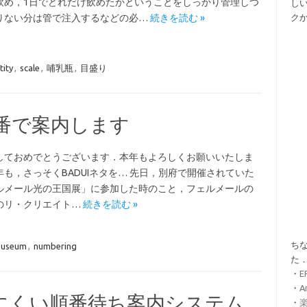
飲め，1日でどれだけ飲めたかということをしっかり管理しつ
し
りない分は管で注入するなどの必…
続きを読む »
ク
tity
,
scale
,
哺乳瓶
,
目盛り
8番で案内します
しておめでとうございます．本年もよろしくお願いいたしま
年も，さっそくBADUIネタを… 先日，別府で開催されていた
ルメール光の王国展」に参加した時のこと，フェルメールの
のリ・クリエイト…
続きを読む »
ちな
useum
,
numbering
た
・
・
A
にくい順番待ち案内システム
・
楽