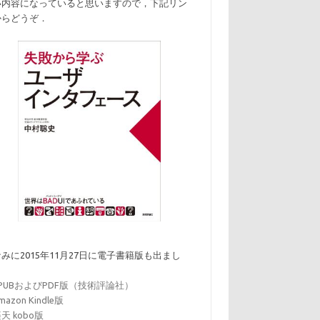
い内容になっていると思いますので，下記リン
からどうぞ．
みに2015年11月27日に電子書籍版も出まし
．
EPUBおよびPDF版（技術評論社）
mazon Kindle版
天 kobo版