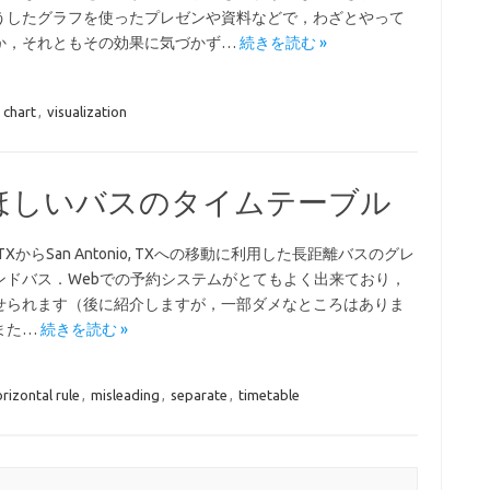
うしたグラフを使ったプレゼンや資料などで，わざとやって
か，それともその効果に気づかず…
続きを読む »
 chart
,
visualization
ほしいバスのタイムテーブル
n, TXからSan Antonio, TXへの移動に利用した長距離バスのグレ
ンドバス．Webでの予約システムがとてもよく出来ており，
せられます（後に紹介しますが，一部ダメなところはありま
また…
続きを読む »
rizontal rule
,
misleading
,
separate
,
timetable