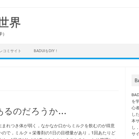
の世界
学）
タレコミサイト
BADUIをDIY！
B
を
心
あるのだろうか…
し
本
生まれつき体が弱く，なかなか口からミルクを飲むのが得意
し
いので，ミルク＋栄養剤の1日の目標量があり，1回あたりど
サ