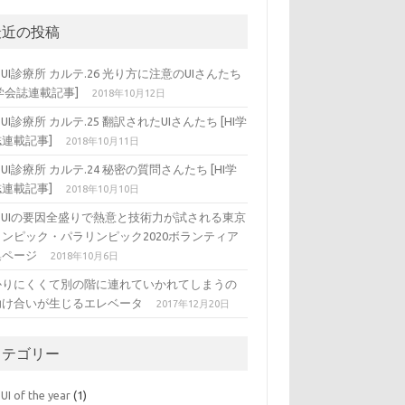
最近の投稿
DUI診療所 カルテ.26 光り方に注意のUIさんたち
I学会誌連載記事]
2018年10月12日
DUI診療所 カルテ.25 翻訳されたUIさんたち [HI学
連載記事]
2018年10月11日
DUI診療所 カルテ.24 秘密の質問さんたち [HI学
連載記事]
2018年10月10日
ADUIの要因全盛りで熱意と技術力が試される東京
リンピック・パラリンピック2020ボランティア
集ページ
2018年10月6日
かりにくくて別の階に連れていかれてしまうの
助け合いが生じるエレベータ
2017年12月20日
カテゴリー
UI of the year
(1)