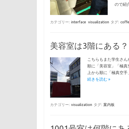
ので紹
カテゴリー:
interface
visualization
タグ:
coff
美容室は3階にある？
こちらもまた学生さん
順に「美容室」「極真
上から順に「極真空手
続きを読む »
カテゴリー:
visualization
タグ:
案内板
1001号室は何階にあ