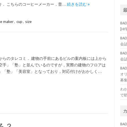
介． こちらのコーヒーメーカー．普…
続きを読む »
ee maker
,
cup
,
size
BA
[H
BA
会誌
BA
からのタレコミ． 建物の手前にあるビルの案内板には上から
会誌
空手」「塾」と並んでいるのですが，実際の建物のフロアは
B
」「塾」「美容室」となっており，対応付けがおかしく…
オ
募
わ
で
BAD
る？