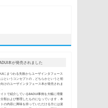
BADUI本が発売されました
ADUIにまつわる失敗からユーザインタフェース
学ぶというコンセプトの，どちらかというと初
者向けのユーザインタフェース本が発売されま
た．
サイトで紹介しているBADUI事例を大幅に増量
，分類および整理したものになっています．本
イトの内容に興味を持っていただける方には楽