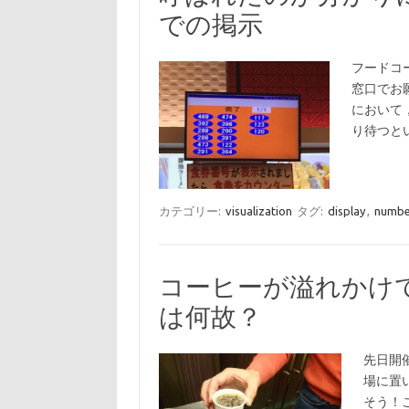
での掲示
フードコ
窓口でお
において
り待つと
カテゴリー:
visualization
タグ:
display
,
numbe
コーヒーが溢れかけ
は何故？
先日開
場に置
そう！