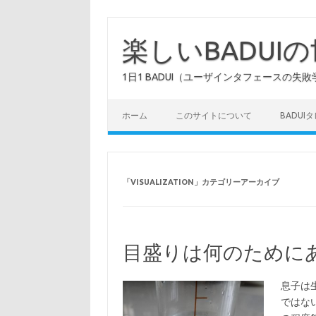
コ
ン
テ
楽しいBADUI
ン
ツ
へ
1日1 BADUI（ユーザインタフェースの失敗
ス
キ
ッ
プ
ホーム
このサイトについて
BADUI
「
VISUALIZATION
」カテゴリーアーカイブ
目盛りは何のために
息子は
ではな