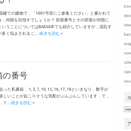
boo
30階建ての建物で，「1001号室にご参集ください」と書かれて
des
合，何階を目指すでしょうか？ 部屋番号とその部屋が何階に
inte
ということについてはBADUI本でも紹介していますが，混乱す
が多く悩まされるこ…
続きを読む »
kai
mag
号
non
oth
sign
箱の番号
visu
箱． 1, 3, 7, 10, 15, 16, 17, 18といきなり，数字が
楽しいことが起こりそうな気配がぷんぷんしています．で，
，1…
続きを読む »
カ
テ
ゴ
リ
ー