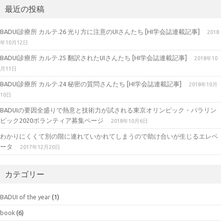
最近の投稿
BADUI診療所 カルテ.26 光り方に注意のUIさんたち [HI学会誌連載記事]
2018
年10月12日
BADUI診療所 カルテ.25 翻訳されたUIさんたち [HI学会誌連載記事]
2018年10
月11日
BADUI診療所 カルテ.24 秘密の質問さんたち [HI学会誌連載記事]
2018年10月
10日
BADUIの要因全盛りで熱意と技術力が試される東京オリンピック・パラリン
ピック2020ボランティア募集ページ
2018年10月6日
わかりにくくて別の階に連れていかれてしまうので助け合いが生じるエレベ
ータ
2017年12月20日
カテゴリー
BADUI of the year
(1)
book
(6)