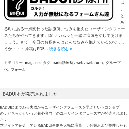
は
、
と
あ
る町にある一風変わった診療所。悩みを抱えたユーザインタフェー
スたちがやってきます。Dr. ナカムラと一緒に病気を治してあげま
しょう。さて、今日のお客さんはどんな悩みを抱えているのでしょ
うか・・・ 原稿はPDF…
続きを読む »
カテゴリー:
magazine
タグ:
badui診療所
,
web
,
web form
,
グループ
化
,
フォーム
BADUI本が発売されました
BADUIにまつわる失敗からユーザインタフェースを学ぶというコンセプト
の，どちらかというと初心者向けのユーザインタフェース本が発売されまし
た．
本サイトで紹介しているBADUI事例を大幅に増量し，分類および整理したも