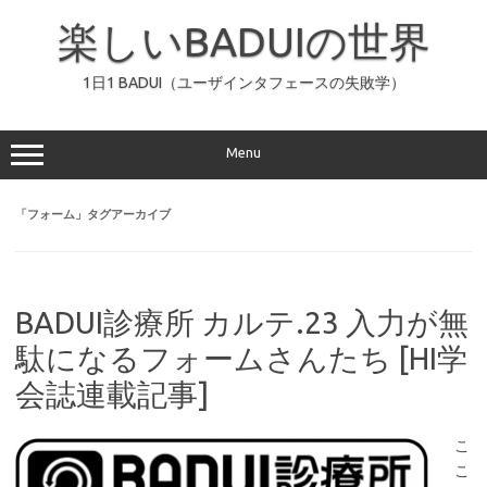
コ
ン
楽しいBADUIの世界
テ
ン
ツ
へ
1日1 BADUI（ユーザインタフェースの失敗学）
ス
キ
ッ
プ
Menu
「
フォーム
」タグアーカイブ
BADUI診療所 カルテ.23 入力が無
駄になるフォームさんたち [HI学
会誌連載記事]
こ
こ