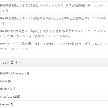
BADUI診療所 カルテ.25 翻訳されたUIさんたち [HI学会誌連載記事]
2018年10
月11日
BADUI診療所 カルテ.24 秘密の質問さんたち [HI学会誌連載記事]
2018年10月
10日
BADUIの要因全盛りで熱意と技術力が試される東京オリンピック・パラリン
ピック2020ボランティア募集ページ
2018年10月6日
わかりにくくて別の階に連れていかれてしまうので助け合いが生じるエレベ
ータ
2017年12月20日
カテゴリー
BADUI of the year
(1)
book
(6)
design
(28)
interface
(202)
kaizen
(1)