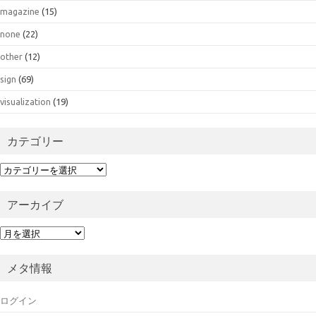
magazine
(15)
none
(22)
other
(12)
sign
(69)
visualization
(19)
カテゴリー
カ
テ
ゴ
アーカイブ
リ
ー
ア
ー
カ
メタ情報
イ
ブ
ログイン