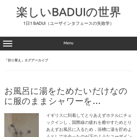
コ
ン
楽しいBADUIの世界
テ
ン
ツ
へ
1日1 BADUI（ユーザインタフェースの失敗学）
ス
キ
ッ
プ
Menu
「
切り替え
」タグアーカイブ
お風呂に湯をためたいだけなの
に服のままシャワーを…
イギリスに到着してとりあえずホテルにチェ
ックインし，国際線の疲れを癒やすためとり
あえずお風呂に入るため，浴槽に湯を貯めよ
うとして出会ったのが下のようなユーザイン