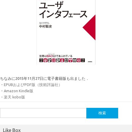
ちなみに2015年11月27日に電子書籍版も出ました．
・
EPUBおよびPDF版（技術評論社）
・
Amazon Kindle版
・
楽天 kobo版
検
索:
Like Box