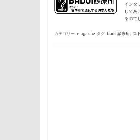
インタ
してあ
るのでし
カテゴリー:
magazine
タグ:
badui診療所
,
ス