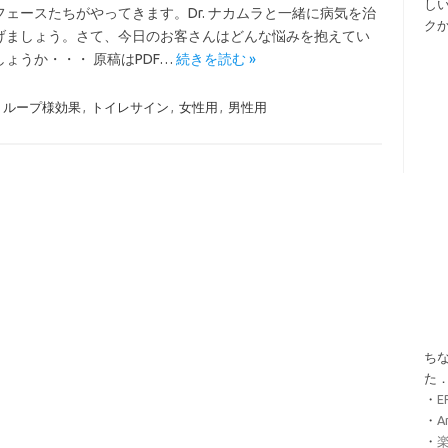
し
フェースたちがやってきます。Dr. ナカムラと一緒に病気を治
ク
げましょう。さて、今日のお客さんはどんな悩みを抱えてい
ょうか・・・ 原稿はPDF…
続きを読む »
トループ様効果
,
トイレサイン
,
女性用
,
男性用
ちな
た
・
・
A
・
楽