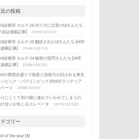
最近の投稿
DUI診療所 カルテ.26 光り方に注意のUIさんたち
I学会誌連載記事]
2018年10月12日
DUI診療所 カルテ.25 翻訳されたUIさんたち [HI学
連載記事]
2018年10月11日
DUI診療所 カルテ.24 秘密の質問さんたち [HI学
連載記事]
2018年10月10日
ADUIの要因全盛りで熱意と技術力が試される東京
リンピック・パラリンピック2020ボランティア
集ページ
2018年10月6日
かりにくくて別の階に連れていかれてしまうの
助け合いが生じるエレベータ
2017年12月20日
カテゴリー
UI of the year
(1)