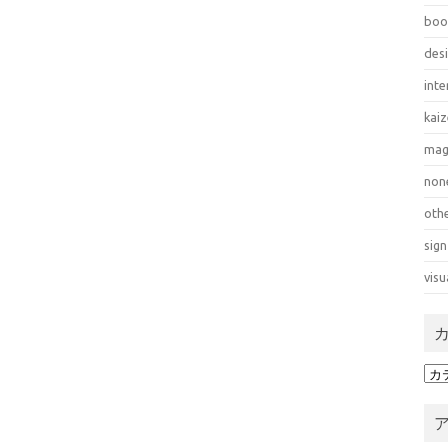
boo
des
inte
kai
mag
non
oth
sign
visu
カ
テ
ゴ
リ
ー