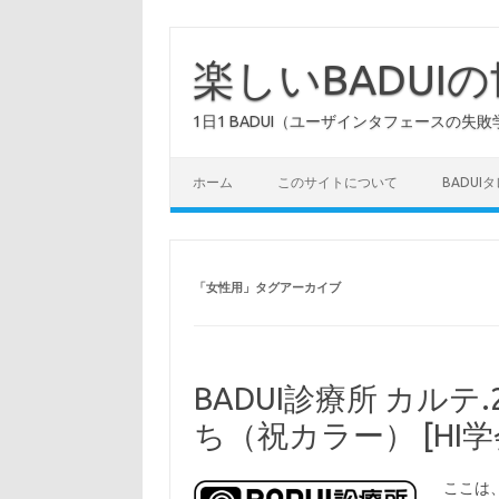
コ
ン
テ
楽しいBADUI
ン
ツ
へ
1日1 BADUI（ユーザインタフェースの失敗
ス
キ
ッ
プ
ホーム
このサイトについて
BADUI
「
女性用
」タグアーカイブ
BADUI診療所 カルテ
ち（祝カラー） [HI
ここは