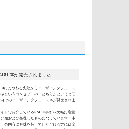
BADUI本が発売されました
ADUIにまつわる失敗からユーザインタフェース
学ぶというコンセプトの，どちらかというと初
者向けのユーザインタフェース本が発売されま
た．
サイトで紹介しているBADUI事例を大幅に増量
，分類および整理したものになっています．本
イトの内容に興味を持っていただける方には楽