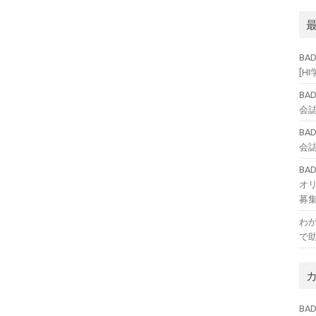
BA
[H
BA
会誌
BA
会誌
B
オ
募
わ
で
BAD