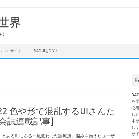
の世界
学）
タレコミサイト
BADUIをDIY！
B
を
心
.22 色や形で混乱するUIさんた
し
学会誌連載記事]
本
し
サ
、とある町にある一風変わった診療所。悩みを抱えたユーザ