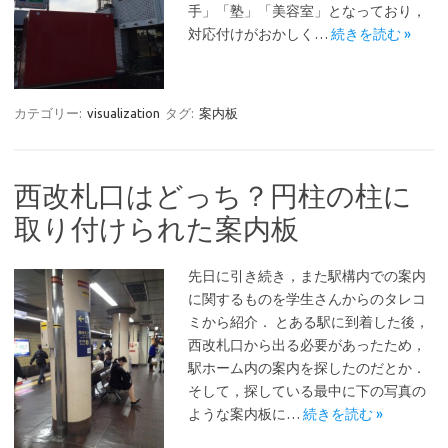
手」「塾」「美容室」となっており，
対応付けがおかしく…
続きを読む »
カテゴリー:
visualization
タグ:
案内板
西改札口はどっち？円柱の柱に
取り付けられた案内板
先日に引き続き，また駅構内での案内
に関するものを学生さんからのタレコ
ミから紹介． とある駅に到着した後，
西改札口から出る必要があったため，
駅ホーム内の案内を探したのだとか．
そして，探している最中に下の写真の
ような案内板に…
続きを読む »