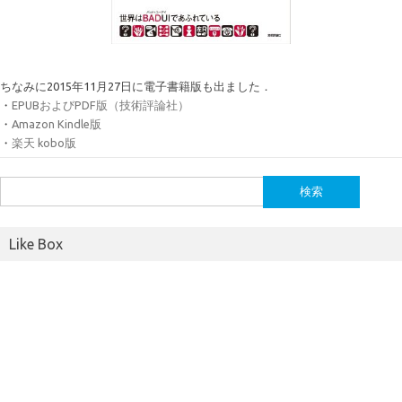
ちなみに2015年11月27日に電子書籍版も出ました．
・
EPUBおよびPDF版（技術評論社）
・
Amazon Kindle版
・
楽天 kobo版
検
索:
Like Box