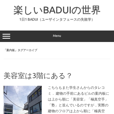
コ
ン
楽しいBADUIの世界
テ
ン
ツ
へ
1日1 BADUI（ユーザインタフェースの失敗学）
ス
キ
ッ
プ
Menu
「
案内板
」タグアーカイブ
美容室は3階にある？
こちらもまた学生さんからのタレコ
ミ． 建物の手前にあるビルの案内板に
は上から順に「美容室」「極真空手」
「塾」と並んでいるのですが，実際の
建物のフロアは上から順に「極真空