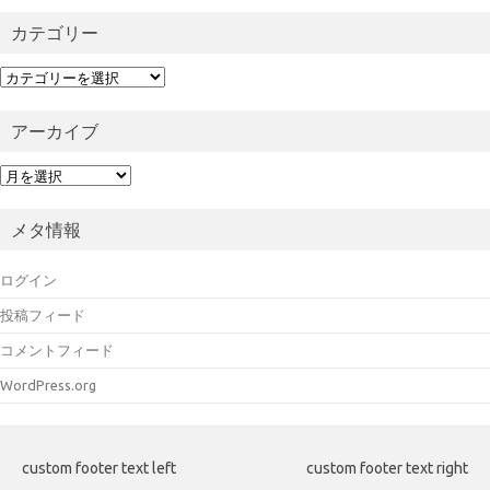
カテゴリー
カ
テ
ゴ
アーカイブ
リ
ー
ア
ー
カ
メタ情報
イ
ブ
ログイン
投稿フィード
コメントフィード
WordPress.org
custom footer text left
custom footer text right