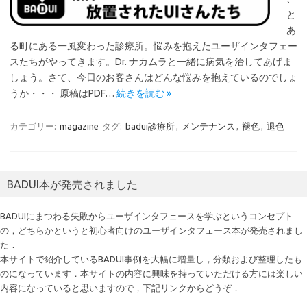
と
あ
る町にある一風変わった診療所。悩みを抱えたユーザインタフェー
スたちがやってきます。Dr. ナカムラと一緒に病気を治してあげま
しょう。さて、今日のお客さんはどんな悩みを抱えているのでしょ
うか・・・ 原稿はPDF…
続きを読む »
カテゴリー:
magazine
タグ:
badui診療所
,
メンテナンス
,
褪色
,
退色
BADUI本が発売されました
BADUIにまつわる失敗からユーザインタフェースを学ぶというコンセプト
の，どちらかというと初心者向けのユーザインタフェース本が発売されまし
た．
本サイトで紹介しているBADUI事例を大幅に増量し，分類および整理したも
のになっています．本サイトの内容に興味を持っていただける方には楽しい
内容になっていると思いますので，下記リンクからどうぞ．