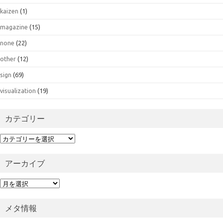
kaizen
(1)
magazine
(15)
none
(22)
other
(12)
sign
(69)
visualization
(19)
カテゴリー
カ
テ
ゴ
アーカイブ
リ
ー
ア
ー
カ
メタ情報
イ
ブ