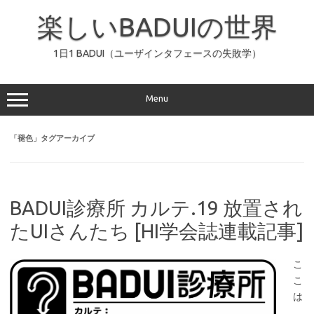
コ
ン
楽しいBADUIの世界
テ
ン
ツ
へ
1日1 BADUI（ユーザインタフェースの失敗学）
ス
キ
ッ
プ
Menu
「
褪色
」タグアーカイブ
BADUI診療所 カルテ.19 放置され
たUIさんたち [HI学会誌連載記事]
こ
こ
は
、