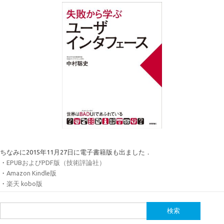
ちなみに2015年11月27日に電子書籍版も出ました．
・
EPUBおよびPDF版（技術評論社）
・
Amazon Kindle版
・
楽天 kobo版
検
索: