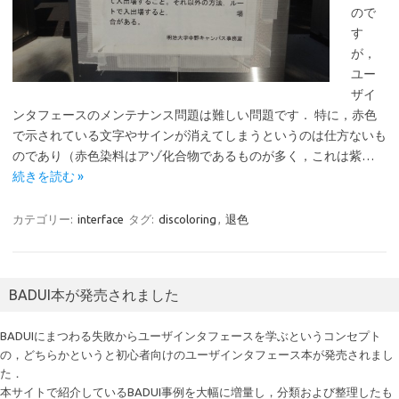
ので
す
が，
ユー
ザイ
ンタフェースのメンテナンス問題は難しい問題です． 特に，赤色
で示されている文字やサインが消えてしまうというのは仕方ないも
のであり（赤色染料はアゾ化合物であるものが多く，これは紫…
続きを読む »
カテゴリー:
interface
タグ:
discoloring
,
退色
BADUI本が発売されました
BADUIにまつわる失敗からユーザインタフェースを学ぶというコンセプト
の，どちらかというと初心者向けのユーザインタフェース本が発売されまし
た．
本サイトで紹介しているBADUI事例を大幅に増量し，分類および整理したも