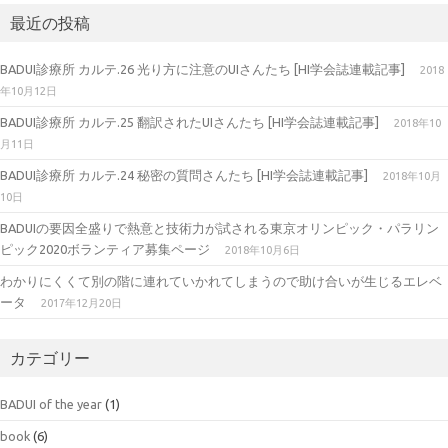
最近の投稿
BADUI診療所 カルテ.26 光り方に注意のUIさんたち [HI学会誌連載記事]
2018
年10月12日
BADUI診療所 カルテ.25 翻訳されたUIさんたち [HI学会誌連載記事]
2018年10
月11日
BADUI診療所 カルテ.24 秘密の質問さんたち [HI学会誌連載記事]
2018年10月
10日
BADUIの要因全盛りで熱意と技術力が試される東京オリンピック・パラリン
ピック2020ボランティア募集ページ
2018年10月6日
わかりにくくて別の階に連れていかれてしまうので助け合いが生じるエレベ
ータ
2017年12月20日
カテゴリー
BADUI of the year
(1)
book
(6)