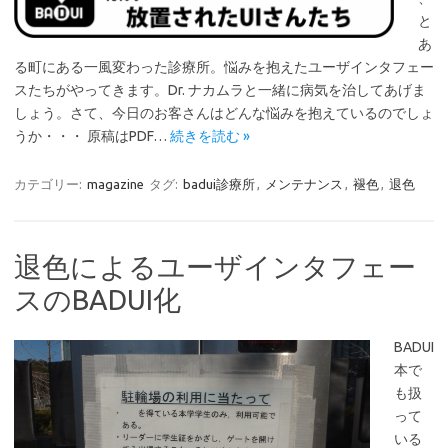
と
あ
る町にある一風変わった診療所。悩みを抱えたユーザインタフェー
スたちがやってきます。Dr. ナカムラと一緒に病気を治してあげま
しょう。さて、今日のお客さんはどんな悩みを抱えているのでしょ
うか・・・ 原稿はPDF…
続きを読む »
カテゴリー:
magazine
タグ:
badui診療所
,
メンテナンス
,
褪色
,
退色
退色によるユーザインタフェー
スのBADUI化
BADUI
本で
も扱
って
いる