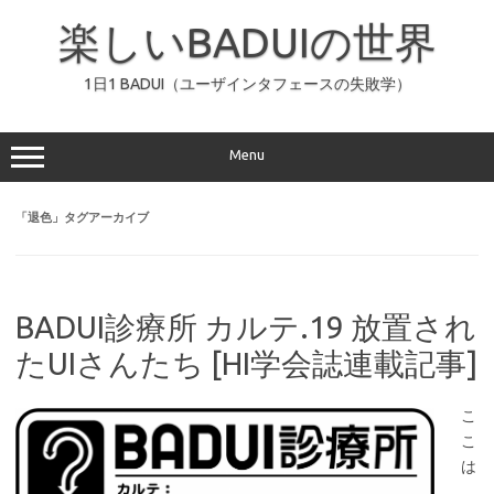
コ
ン
楽しいBADUIの世界
テ
ン
ツ
へ
1日1 BADUI（ユーザインタフェースの失敗学）
ス
キ
ッ
プ
Menu
「
退色
」タグアーカイブ
BADUI診療所 カルテ.19 放置され
たUIさんたち [HI学会誌連載記事]
こ
こ
は
、