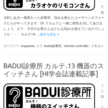
、
と
あ
る町にある一風変わった診療所。悩みを抱えたユーザインタフェー
スたちがやってきます。Dr. ナカムラと一緒に病気を治してあげま
しょう。さて、今日のお客さんはどんな悩みを抱えているのでしょ
うか・・・ カルテ14.…
続きを読む »
カテゴリー:
magazine
タグ:
badui診療所
,
remote controller
,
リモコン
BADUI診療所 カルテ.13 機器のス
イッチさん [HI学会誌連載記事]
こ
こ
は
、
と