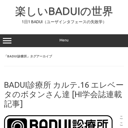
コ
ン
楽しいBADUIの世界
テ
ン
ツ
へ
1日1 BADUI（ユーザインタフェースの失敗学）
ス
キ
ッ
プ
Menu
「
BADUI診療所
」タグアーカイブ
BADUI診療所 カルテ.16 エレベー
タのボタンさん達 [HI学会誌連載
記事]
こ
こ