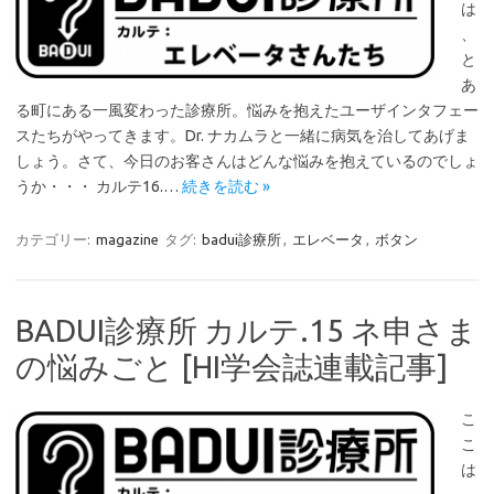
は
、
と
あ
る町にある一風変わった診療所。悩みを抱えたユーザインタフェー
スたちがやってきます。Dr. ナカムラと一緒に病気を治してあげま
しょう。さて、今日のお客さんはどんな悩みを抱えているのでしょ
うか・・・ カルテ16.…
続きを読む »
カテゴリー:
magazine
タグ:
badui診療所
,
エレベータ
,
ボタン
BADUI診療所 カルテ.15 ネ申さま
の悩みごと [HI学会誌連載記事]
こ
こ
は