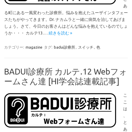
あ
る町にある一風変わった診療所。悩みを抱えたユーザインタフェー
スたちがやってきます。Dr. ナカムラと一緒に病気を治してあげま
しょう。さて、今日のお客さんはどんな悩みを抱えているのでしょ
うか・・・ カルテ13.…
続きを読む »
カテゴリー:
magazine
タグ:
badui診療所
,
スイッチ
,
色
BADUI診療所 カルテ.12 Webフォ
ームさん達 [HI学会誌連載記事]
こ
こ
は
、
と
あ