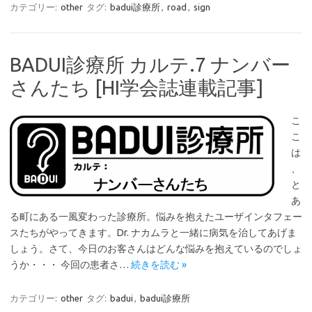
カテゴリー:
other
タグ:
badui診療所
,
road
,
sign
BADUI診療所 カルテ.7 ナンバー
さんたち [HI学会誌連載記事]
こ
こ
は
、
と
あ
る町にある一風変わった診療所。悩みを抱えたユーザインタフェー
スたちがやってきます。Dr. ナカムラと一緒に病気を治してあげま
しょう。さて、今日のお客さんはどんな悩みを抱えているのでしょ
うか・・・ 今回の患者さ…
続きを読む »
カテゴリー:
other
タグ:
badui
,
badui診療所