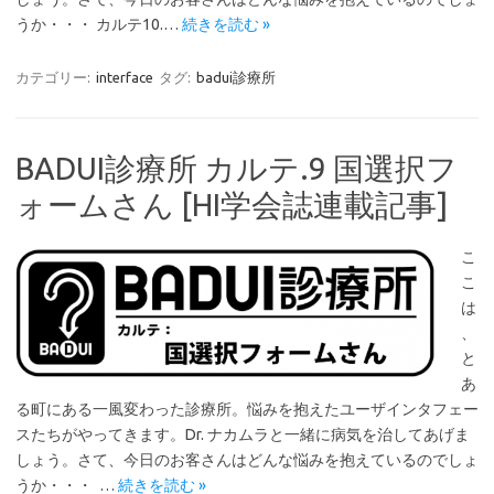
うか・・・ カルテ10.…
続きを読む »
カテゴリー:
interface
タグ:
badui診療所
BADUI診療所 カルテ.9 国選択フ
ォームさん [HI学会誌連載記事]
こ
こ
は
、
と
あ
る町にある一風変わった診療所。悩みを抱えたユーザインタフェー
スたちがやってきます。Dr. ナカムラと一緒に病気を治してあげま
しょう。さて、今日のお客さんはどんな悩みを抱えているのでしょ
うか・・・ …
続きを読む »