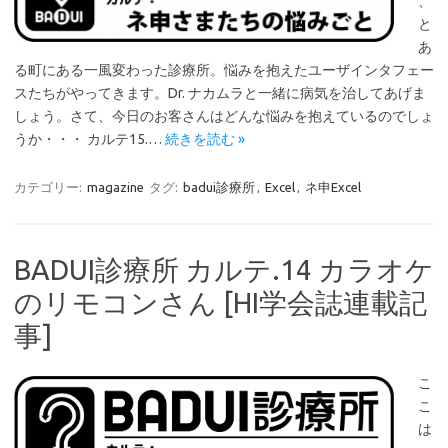
、
と
あ
る町にある一風変わった診療所。悩みを抱えたユーザインタフェー
スたちがやってきます。Dr. ナカムラと一緒に病気を治してあげま
しょう。さて、今日のお客さんはどんな悩みを抱えているのでしょ
うか・・・ カルテ15.…
続きを読む »
カテゴリー:
magazine
タグ:
badui診療所
,
Excel
,
ネ申Excel
BADUI診療所 カルテ.14 カラオケ
のリモコンさん [HI学会誌連載記
事]
こ
こ
は