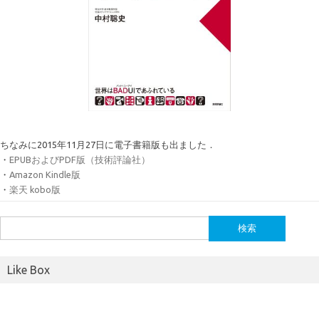
ちなみに2015年11月27日に電子書籍版も出ました．
・
EPUBおよびPDF版（技術評論社）
・
Amazon Kindle版
・
楽天 kobo版
検
索:
Like Box