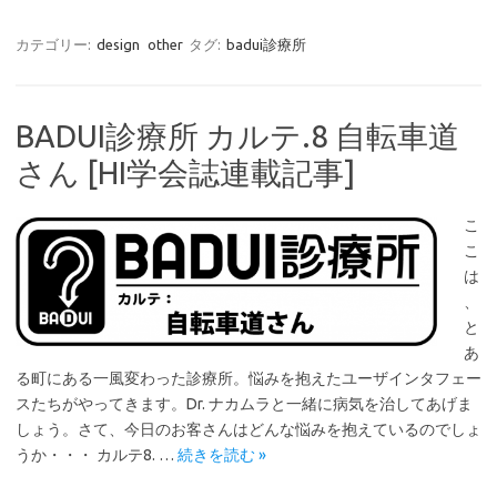
カテゴリー:
design
other
タグ:
badui診療所
BADUI診療所 カルテ.8 自転車道
さん [HI学会誌連載記事]
こ
こ
は
、
と
あ
る町にある一風変わった診療所。悩みを抱えたユーザインタフェー
スたちがやってきます。Dr. ナカムラと一緒に病気を治してあげま
しょう。さて、今日のお客さんはどんな悩みを抱えているのでしょ
うか・・・ カルテ8. …
続きを読む »