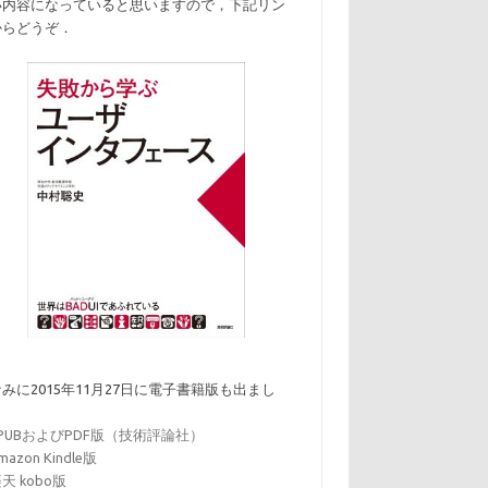
い内容になっていると思いますので，下記リン
からどうぞ．
みに2015年11月27日に電子書籍版も出まし
．
EPUBおよびPDF版（技術評論社）
mazon Kindle版
天 kobo版