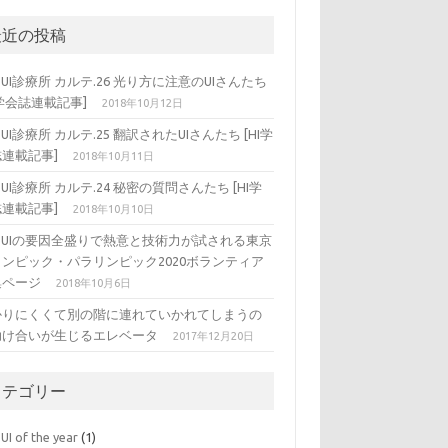
最近の投稿
DUI診療所 カルテ.26 光り方に注意のUIさんたち
I学会誌連載記事]
2018年10月12日
DUI診療所 カルテ.25 翻訳されたUIさんたち [HI学
連載記事]
2018年10月11日
DUI診療所 カルテ.24 秘密の質問さんたち [HI学
連載記事]
2018年10月10日
ADUIの要因全盛りで熱意と技術力が試される東京
リンピック・パラリンピック2020ボランティア
集ページ
2018年10月6日
かりにくくて別の階に連れていかれてしまうの
助け合いが生じるエレベータ
2017年12月20日
カテゴリー
UI of the year
(1)