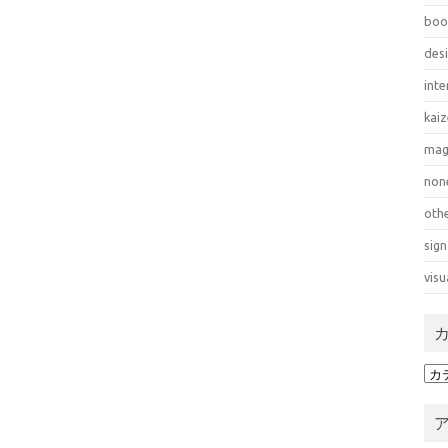
boo
des
inte
kai
mag
non
oth
sign
visu
カ
テ
ゴ
リ
ー