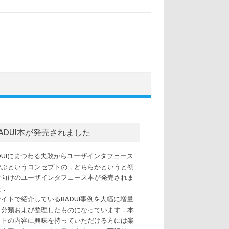
BADUI本が発売されました
ADUIにまつわる失敗からユーザインタフェース
学ぶというコンセプトの，どちらかというと初
者向けのユーザインタフェース本が発売されま
た．
サイトで紹介しているBADUI事例を大幅に増量
，分類および整理したものになっています．本
イトの内容に興味を持っていただける方には楽