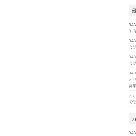
BA
[H
BA
会誌
BA
会誌
B
オ
募
わ
で
BAD