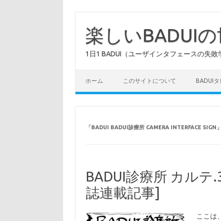
コ
ン
テ
楽しいBADUI
ン
ツ
へ
1日1 BADUI（ユーザインタフェースの失敗
ス
キ
ッ
プ
ホーム
このサイトについて
BADUI
「
BADUI BADUI診療所 CAMERA INTERFACE SIGN
BADUI診療所 カルテ
誌連載記事]
ここは