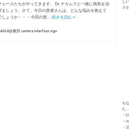
し
フェースたちがやってきます。 Dr. ナカムラと一緒に病気を治
ク
げましょう。さて、今日の患者さんは、どんな悩みを抱えて
でしょうか・・・ 今回の患…
続きを読む »
BADUI診療所 camera interface sign
ちな
た
・
・
A
・
楽