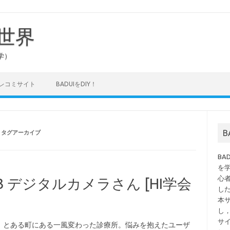
の世界
学）
タレコミサイト
BADUIをDIY！
」タグアーカイブ
B
を
心
.3 デジタルカメラさん [HI学会
し
本
し
サ
、とある町にある一風変わった診療所。悩みを抱えたユーザ