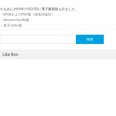
ちなみに2015年11月27日に電子書籍版も出ました．
・
EPUBおよびPDF版（技術評論社）
・
Amazon Kindle版
・
楽天 kobo版
検
索:
Like Box