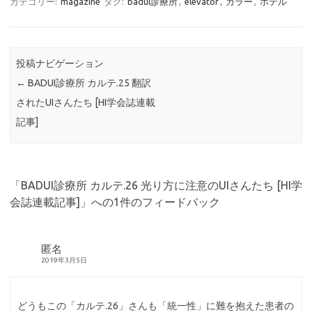
カテゴリー:
magazine
タグ:
badui診療所
,
elevator
,
カラー
,
ホテル
投稿ナビゲーション
←
BADUI診療所 カルテ.25 翻訳
されたUIさんたち [HI学会誌連載
記事]
「
BADUI診療所 カルテ.26 光り方に注意のUIさんたち [HI学
会誌連載記事]
」への1件のフィードバック
匿名
2019年3月5日
どうもこの「カルテ.26」さんも「統一性」に難を抱えた患者の