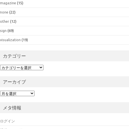
magazine
(15)
none
(22)
other
(12)
sign
(69)
visualization
(19)
カテゴリー
カ
テ
ゴ
アーカイブ
リ
ー
ア
ー
カ
メタ情報
イ
ブ
ログイン