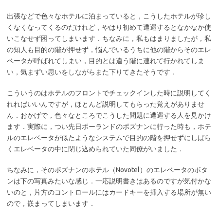
出張などで色々なホテルに泊まっていると，こうしたホテルが珍し
くなくなってくるのだけれど，やはり初めて遭遇するとなかなか使
いこなせず困ってしまいます．ちなみに，私もはまりましたが，私
の知人も目的の階が押せず，悩んでいるうちに他の階からそのエレ
ベータが呼ばれてしまい，目的とは違う階に連れて行かれてしま
い，気まずい思いをしながらまた下りてきたそうです．
こういうのはホテルのフロントでチェックインした時に説明してく
れればいいんですが，ほとんど説明してもらった覚えがありませ
ん．おかげで，色々なところでこうした問題に遭遇する人を見かけ
ます．実際に，つい先日ポーランドのポズナンに行った時も，ホテ
ルのエレベータが似たようなシステムで目的の階を押せずにしばら
くエレベータの中に閉じ込められていた同僚がいました．
ちなみに，そのポズナンのホテル（Novotel）のエレベータのボタ
ンは下の写真みたいな感じ．一応説明書きはあるのですが気付かな
いのと，片方のコントロールにはカードキーを挿入する場所が無い
ので，嵌まってしまいます．