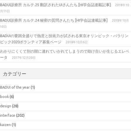
BADUI診療所 カルテ.25 翻訳されたUIさんたち [HI学会誌連載記事]
2018年10
月11日
BADUI診療所 カルテ.24 秘密の質問さんたち [HI学会誌連載記事]
2018年10月
10日
BADUIの要因全盛りで熱意と技術力が試される東京オリンピック・パラリン
ピック2020ボランティア募集ページ
2018年10月6日
わかりにくくて別の階に連れていかれてしまうので助け合いが生じるエレベ
ータ
2017年12月20日
カテゴリー
BADUI of the year
(1)
book
(6)
design
(28)
interface
(202)
kaizen
(1)