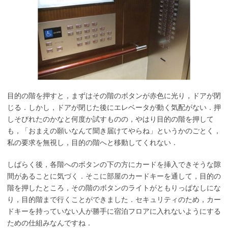
目的の階を押すと，まずはその階のボタンが赤色に光り，ドアが閉
じる．しかし，ドアが閉じた後にエレベータが動く気配がない．押
しそびれたのかなと何度か試すものの，やはり目的の階を押して
も，「おまえの願いなんて聞き届けてやらね」というかのごとく，
私の要求を無視し，目的の階へと移動してくれない．
しばらく後，各階へのボタンの下の方にカードを挿入できそうな隙
間があることに気づく．そこに部屋のカードキーを通して，目的の
階を押したところ，その階のボタンのライトがともりっぱなしにな
り，目的階まで行くことができました．セキュリティのため，カー
ドキーを持っていない人が勝手に宿泊フロアに入れないようにする
ための仕組みなんですね．