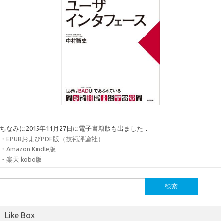
ちなみに2015年11月27日に電子書籍版も出ました．
・
EPUBおよびPDF版（技術評論社）
・
Amazon Kindle版
・
楽天 kobo版
検
索:
Like Box