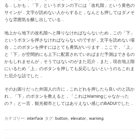
る．しかも，「下」というボタンの下には「改札階」という黄色の
サインが．文字が読めない人からすると，なんとも押してはダメそ
うな雰囲気を醸し出している．
地上から地下の改札階へと降りなければならないため，この「下」
というボタンを押さなければならないのですが，文字を読めない場
合，このボタンを押すにはとても勇気がいります．ここで，「上」
と「下」が空間的にも上下に配置されていればまだ予測はできるの
かもしれませんが，そうではないのがまた厄介．また，現在地上階
にいるため「上」のボタンを押しても反応しないというのもこれま
た厄介な話でした．
そのお困りだった外国人の方に，これどれを押したら良いのと訊か
れ，「下」のボタンを教えると，「これはWarningじゃなかった
の？」と一言．観光都市としてはありえない感じのBADUIでした．
カテゴリー:
interface
タグ:
button
,
elevator
,
warning