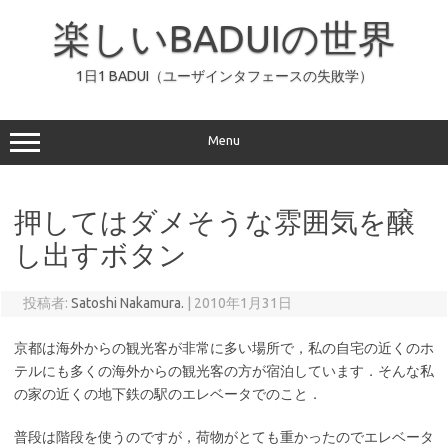
コ
ン
楽しいBADUIの世界
テ
ン
ツ
へ
1日1 BADUI（ユーザインタフェースの失敗学）
ス
キ
ッ
プ
Menu
押してはダメそうな雰囲気を醸
し出すボタン
投稿者:
Satoshi Nakamura.
|
2010年1月31日
京都は海外からの観光客が非常に多い場所で，私の自宅の近くのホ
テルにも多くの海外からの観光客の方が宿泊しています．そんな私
の家の近くの地下鉄の駅のエレベータでのこと．
普段は階段を使うのですが，荷物がとても重かったのでエレベータ