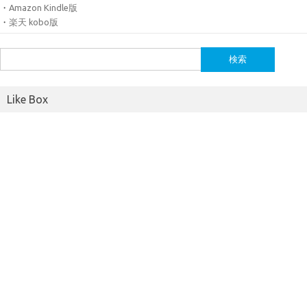
・
Amazon Kindle版
・
楽天 kobo版
検
索:
Like Box