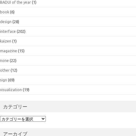
BADUI of the year
(1)
book
(6)
design
(28)
interface
(202)
kaizen
(1)
magazine
(15)
none
(22)
other
(12)
sign
(69)
visualization
(19)
カテゴリー
カ
テ
ゴ
アーカイブ
リ