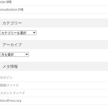
sign
(69)
visualization
(19)
カテゴリー
カ
テ
ゴ
アーカイブ
リ
ー
ア
ー
カ
メタ情報
イ
ブ
ログイン
投稿フィード
コメントフィード
WordPress.org