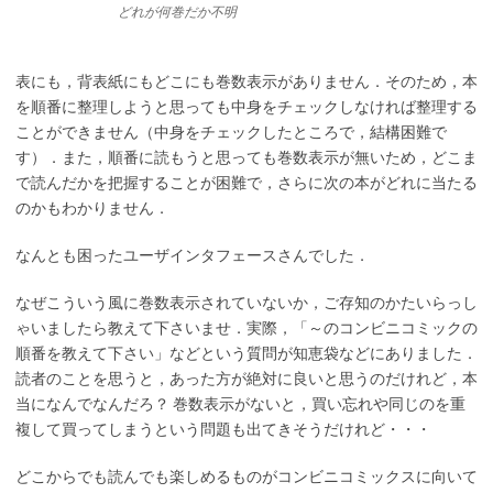
どれが何巻だか不明
表にも，背表紙にもどこにも巻数表示がありません．そのため，本
を順番に整理しようと思っても中身をチェックしなければ整理する
ことができません（中身をチェックしたところで，結構困難で
す）．また，順番に読もうと思っても巻数表示が無いため，どこま
で読んだかを把握することが困難で，さらに次の本がどれに当たる
のかもわかりません．
なんとも困ったユーザインタフェースさんでした．
なぜこういう風に巻数表示されていないか，ご存知のかたいらっし
ゃいましたら教えて下さいませ．実際，「～のコンビニコミックの
順番を教えて下さい」などという質問が知恵袋などにありました．
読者のことを思うと，あった方が絶対に良いと思うのだけれど，本
当になんでなんだろ？ 巻数表示がないと，買い忘れや同じのを重
複して買ってしまうという問題も出てきそうだけれど・・・
どこからでも読んでも楽しめるものがコンビニコミックスに向いて