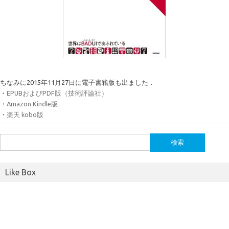
ちなみに2015年11月27日に電子書籍版も出ました．
・
EPUBおよびPDF版（技術評論社）
・
Amazon Kindle版
・
楽天 kobo版
検
索:
Like Box