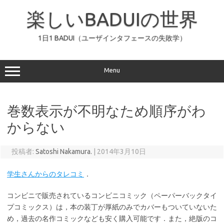
コ
ン
楽しいBADUIの世界
テ
ン
ツ
へ
1日1 BADUI（ユーザインタフェースの失敗学）
ス
キ
ッ
プ
Menu
巻数表示が不明なため順序がわ
からない
投稿者:
Satoshi Nakamura.
|
2014年3月10日
学生さんからのタレコミ
．
コンビニで販売されているコンビニコミック（ペーパーバックタイ
プコミックス）は，本の装丁が厚紙のみでカバーもついていないた
め，過去の名作コミックなども安く購入可能です．また，絶版のコ