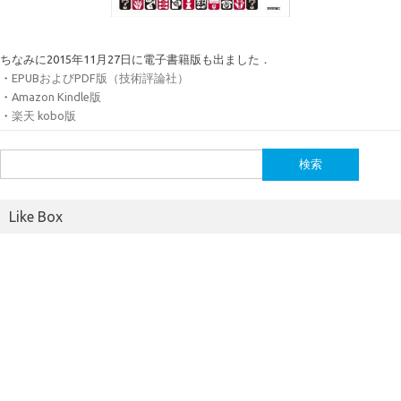
ちなみに2015年11月27日に電子書籍版も出ました．
・
EPUBおよびPDF版（技術評論社）
・
Amazon Kindle版
・
楽天 kobo版
検
索:
Like Box