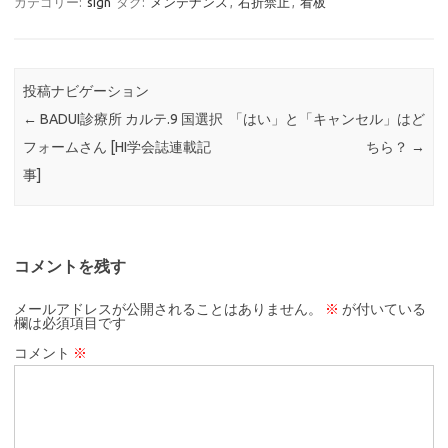
カテゴリー:
sign
タグ:
メンテナンス
,
右折禁止
,
看板
投稿ナビゲーション
←
BADUI診療所 カルテ.9 国選択
「はい」と「キャンセル」はど
フォームさん [HI学会誌連載記
ちら？
→
事]
コメントを残す
メールアドレスが公開されることはありません。
※
が付いている
欄は必須項目です
コメント
※