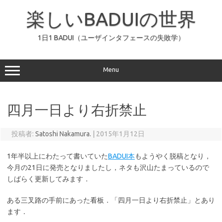
コ
ン
楽しいBADUIの世界
テ
ン
ツ
へ
1日1 BADUI（ユーザインタフェースの失敗学）
ス
キ
ッ
プ
Menu
四月一日より右折禁止
投稿者:
Satoshi Nakamura.
|
2015年1月12日
1年半以上にわたって書いていた
BADUI本
もようやく脱稿となり，
今月の21日に発売となりましたし，ネタも沢山たまっているので
しばらく更新してみます．
ある三叉路の手前にあった看板．「四月一日より右折禁止」とあり
ます．