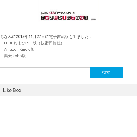
ちなみに2015年11月27日に電子書籍版も出ました．
・
EPUBおよびPDF版（技術評論社）
・
Amazon Kindle版
・
楽天 kobo版
検
索:
Like Box