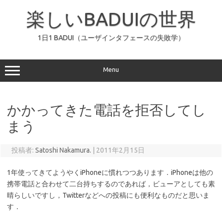
コ
ン
楽しいBADUIの世界
テ
ン
ツ
へ
1日1 BADUI（ユーザインタフェースの失敗学）
ス
キ
ッ
プ
Menu
かかってきた電話を拒否してし
まう
投稿者:
Satoshi Nakamura.
|
2011年2月15日
1年使ってきてようやくiPhoneに慣れつつあります．iPhoneは他の
携帯電話と合わせて二台持ちするのであれば，ビューアとしても素
晴らしいですし，Twitterなどへの投稿にも便利なものだと思いま
す．