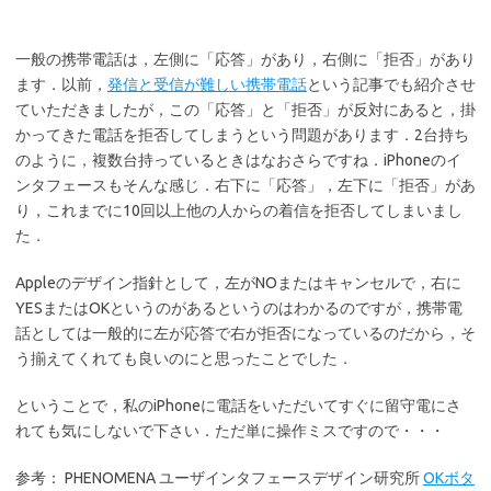
一般の携帯電話は，左側に「応答」があり，右側に「拒否」があり
ます．以前，
発信と受信が難しい携帯電話
という記事でも紹介させ
ていただきましたが，この「応答」と「拒否」が反対にあると，掛
かってきた電話を拒否してしまうという問題があります．2台持ち
のように，複数台持っているときはなおさらですね．iPhoneのイ
ンタフェースもそんな感じ．右下に「応答」，左下に「拒否」があ
り，これまでに10回以上他の人からの着信を拒否してしまいまし
た．
Appleのデザイン指針として，左がNOまたはキャンセルで，右に
YESまたはOKというのがあるというのはわかるのですが，携帯電
話としては一般的に左が応答で右が拒否になっているのだから，そ
う揃えてくれても良いのにと思ったことでした．
ということで，私のiPhoneに電話をいただいてすぐに留守電にさ
れても気にしないで下さい．ただ単に操作ミスですので・・・
参考： PHENOMENA ユーザインタフェースデザイン研究所
OKボタ