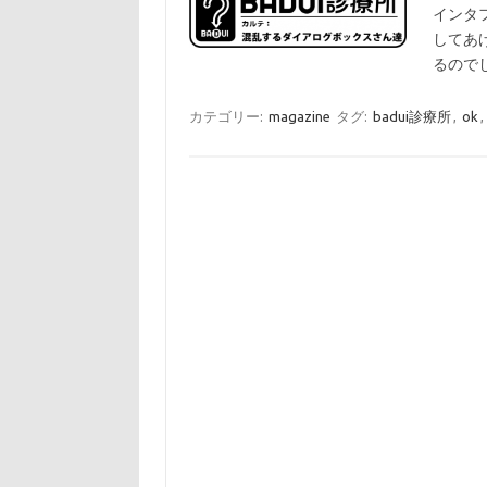
インタ
してあ
るのでし
カテゴリー:
magazine
タグ:
badui診療所
,
ok
,