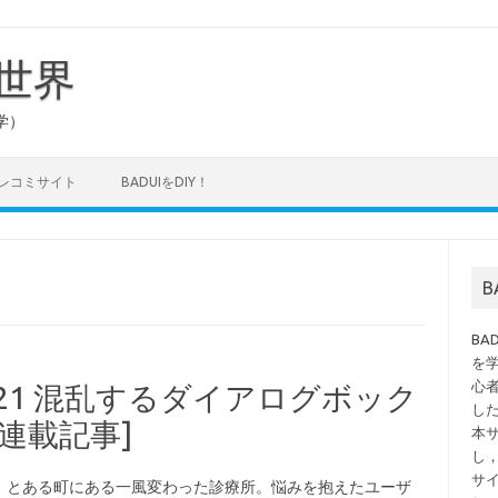
の世界
学）
タレコミサイト
BADUIをDIY！
B
を
心
テ.21 混乱するダイアログボック
し
誌連載記事]
本
し
サ
、とある町にある一風変わった診療所。悩みを抱えたユーザ