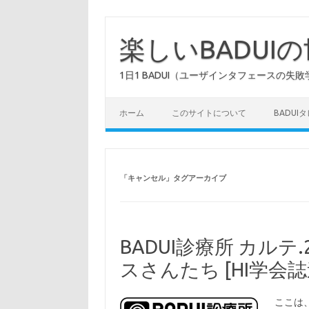
コ
ン
テ
楽しいBADUI
ン
ツ
へ
1日1 BADUI（ユーザインタフェースの失敗
ス
キ
ッ
プ
ホーム
このサイトについて
BADUI
「
キャンセル
」タグアーカイブ
BADUI診療所 カル
スさんたち [HI学会
ここは