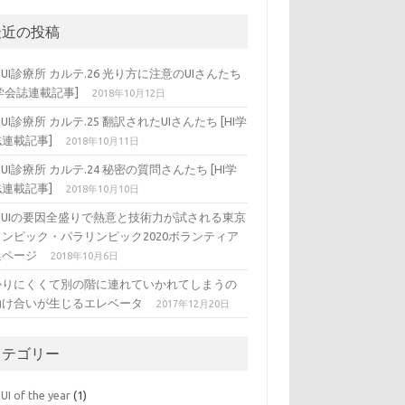
最近の投稿
DUI診療所 カルテ.26 光り方に注意のUIさんたち
I学会誌連載記事]
2018年10月12日
DUI診療所 カルテ.25 翻訳されたUIさんたち [HI学
連載記事]
2018年10月11日
DUI診療所 カルテ.24 秘密の質問さんたち [HI学
連載記事]
2018年10月10日
ADUIの要因全盛りで熱意と技術力が試される東京
リンピック・パラリンピック2020ボランティア
集ページ
2018年10月6日
かりにくくて別の階に連れていかれてしまうの
助け合いが生じるエレベータ
2017年12月20日
カテゴリー
UI of the year
(1)