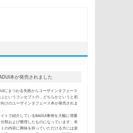
BADUI本が発売されました
ADUIにまつわる失敗からユーザインタフェース
学ぶというコンセプトの，どちらかというと初
者向けのユーザインタフェース本が発売されま
た．
サイトで紹介しているBADUI事例を大幅に増量
，分類および整理したものになっています．本
イトの内容に興味を持っていただける方には楽