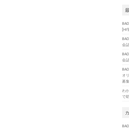
BA
[H
BA
会誌
BA
会誌
B
オ
募
わ
で
BAD