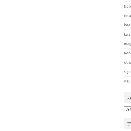
boo
des
inte
kai
mag
non
oth
sign
visu
カ
テ
ゴ
リ
ー