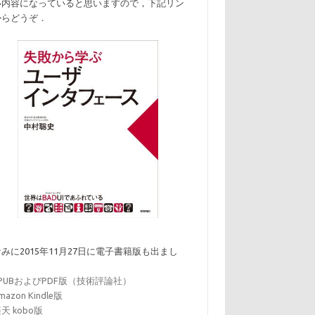
い内容になっていると思いますので，下記リン
からどうぞ．
みに2015年11月27日に電子書籍版も出まし
．
EPUBおよびPDF版（技術評論社）
mazon Kindle版
天 kobo版