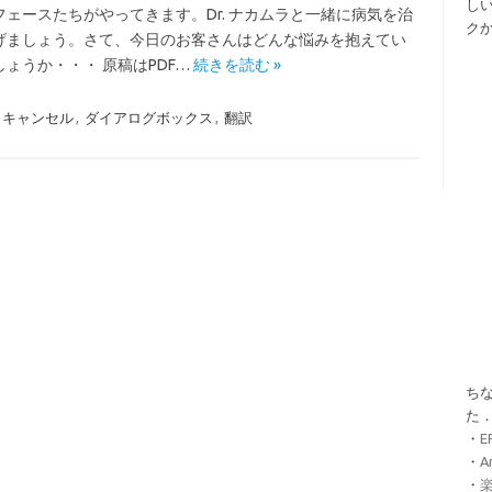
し
フェースたちがやってきます。Dr. ナカムラと一緒に病気を治
ク
げましょう。さて、今日のお客さんはどんな悩みを抱えてい
ょうか・・・ 原稿はPDF…
続きを読む »
キャンセル
,
ダイアログボックス
,
翻訳
ちな
た
・
・
A
・
楽