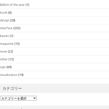
BADUI of the year
(1)
book
(6)
design
(28)
interface
(202)
kaizen
(1)
magazine
(15)
none
(22)
other
(12)
sign
(69)
visualization
(19)
カテゴリー
カ
テ
ゴ