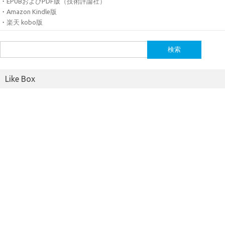
・
EPUBおよびPDF版（技術評論社）
・
Amazon Kindle版
・
楽天 kobo版
検
索:
Like Box