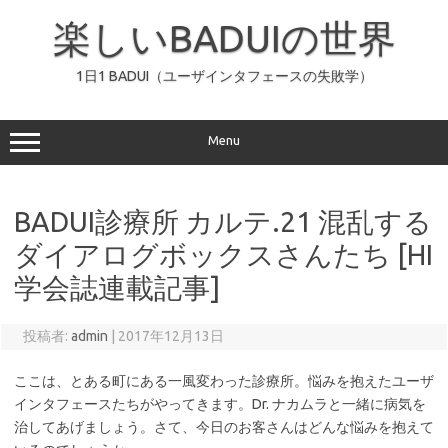
コ
ン
楽しいBADUIの世界
テ
ン
ツ
へ
1日1 BADUI（ユーザインタフェースの失敗学）
ス
キ
ッ
プ
Menu
BADUI診療所 カルテ.21 混乱する
ダイアログボックスさんたち [HI
学会誌連載記事]
投稿者:
admin
|
2017年12月13日
ここは、とある町にある一風変わった診療所。悩みを抱えたユーザ
インタフェースたちがやってきます。Dr. ナカムラと一緒に病気を
治してあげましょう。さて、今日のお客さんはどんな悩みを抱えて