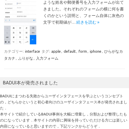
ような姓名や郵便番号を入力フォームが出て
きました。それぞれのフォームの横に何を書
くのかという説明と、フォーム自体に灰色の
文字で初期値が…
続きを読む »
カテゴリー:
interface
タグ:
apple
,
default
,
form
,
iphone
,
ひらがなカ
タカナ
,
ふりがな
,
入力フォーム
BADUI本が発売されました
BADUIにまつわる失敗からユーザインタフェースを学ぶというコンセプト
の，どちらかというと初心者向けのユーザインタフェース本が発売されまし
た．
本サイトで紹介しているBADUI事例を大幅に増量し，分類および整理したも
のになっています．本サイトの内容に興味を持っていただける方には楽しい
内容になっていると思いますので，下記リンクからどうぞ．