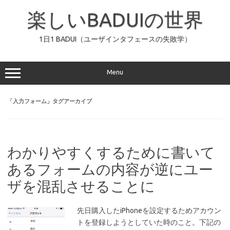
コ
ン
楽しいBADUIの世界
テ
ン
ツ
へ
1日1 BADUI（ユーザインタフェースの失敗学）
ス
キ
ッ
プ
Menu
「
入力フォーム
」タグアーカイブ
わかりやすくするために書いて
あるフォームの内容が逆にユー
ザを混乱させることに
先日購入したiPhoneを設定するためアカウン
トを登録しようとしていた時のこと。下記の