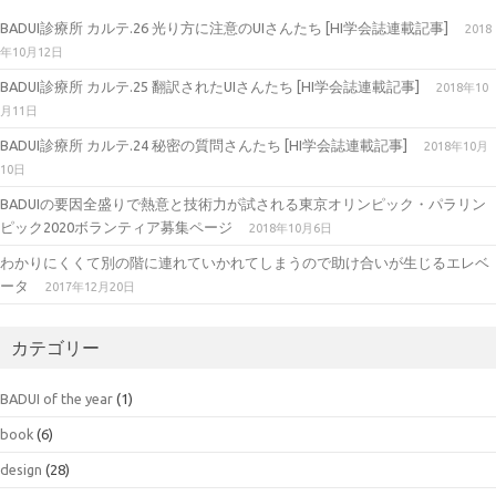
BADUI診療所 カルテ.26 光り方に注意のUIさんたち [HI学会誌連載記事]
2018
年10月12日
BADUI診療所 カルテ.25 翻訳されたUIさんたち [HI学会誌連載記事]
2018年10
月11日
BADUI診療所 カルテ.24 秘密の質問さんたち [HI学会誌連載記事]
2018年10月
10日
BADUIの要因全盛りで熱意と技術力が試される東京オリンピック・パラリン
ピック2020ボランティア募集ページ
2018年10月6日
わかりにくくて別の階に連れていかれてしまうので助け合いが生じるエレベ
ータ
2017年12月20日
カテゴリー
BADUI of the year
(1)
book
(6)
design
(28)