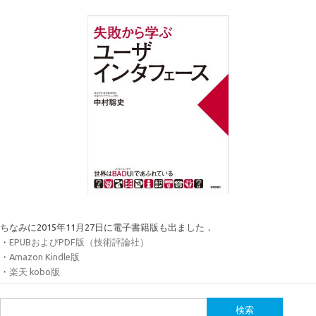
ちなみに2015年11月27日に電子書籍版も出ました．
・
EPUBおよびPDF版（技術評論社）
・
Amazon Kindle版
・
楽天 kobo版
検