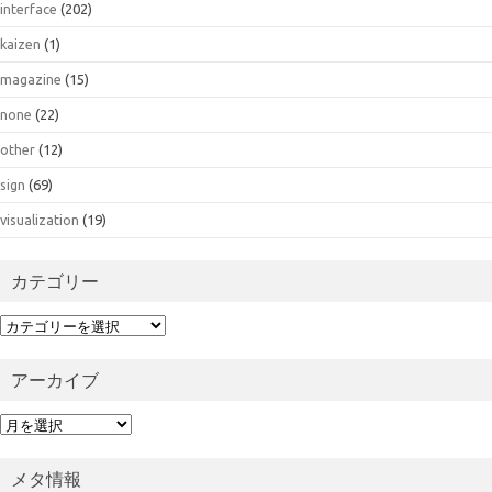
interface
(202)
kaizen
(1)
magazine
(15)
none
(22)
other
(12)
sign
(69)
visualization
(19)
カテゴリー
カ
テ
ゴ
アーカイブ
リ
ー
ア
ー
カ
メタ情報
イ