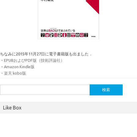
ちなみに2015年11月27日に電子書籍版も出ました．
・
EPUBおよびPDF版（技術評論社）
・
Amazon Kindle版
・
楽天 kobo版
検
索:
Like Box