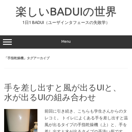
コ
ン
楽しいBADUIの世界
テ
ン
ツ
へ
1日1 BADUI（ユーザインタフェースの失敗学）
ス
キ
ッ
プ
Menu
「
手指乾燥機
」タグアーカイブ
手を差し出すと風が出るUIと、
水が出るUIの組み合わせ
前回に引き続き、こちらも学生さんからのタ
レコミ。 トイレによくある手を差し出すと温
風が出るタイプの手指乾燥機（上）と、手を
差し出すと水が出るタイプの手洗い所です。