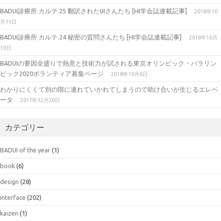
BADUI診療所 カルテ.25 翻訳されたUIさんたち [HI学会誌連載記事]
2018年10
月11日
BADUI診療所 カルテ.24 秘密の質問さんたち [HI学会誌連載記事]
2018年10月
10日
BADUIの要因全盛りで熱意と技術力が試される東京オリンピック・パラリン
ピック2020ボランティア募集ページ
2018年10月6日
わかりにくくて別の階に連れていかれてしまうので助け合いが生じるエレベ
ータ
2017年12月20日
カテゴリー
BADUI of the year
(1)
book
(6)
design
(28)
interface
(202)
kaizen
(1)