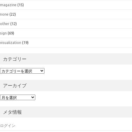
magazine
(15)
none
(22)
other
(12)
sign
(69)
visualization
(19)
カテゴリー
カ
テ
ゴ
アーカイブ
リ
ー
ア
ー
カ
メタ情報
イ
ブ
ログイン