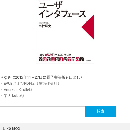
ちなみに2015年11月27日に電子書籍版も出ました．
・
EPUBおよびPDF版（技術評論社）
・
Amazon Kindle版
・
楽天 kobo版
検
索:
Like Box