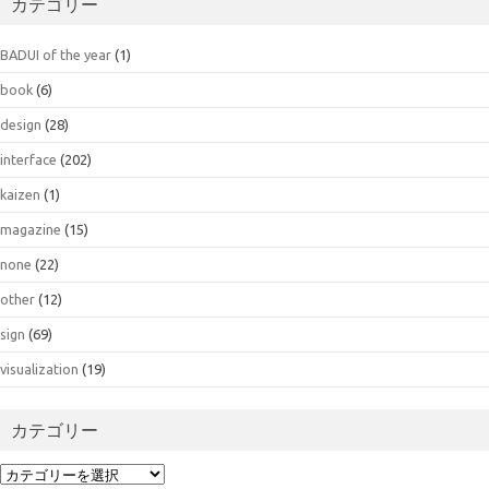
カテゴリー
BADUI of the year
(1)
book
(6)
design
(28)
interface
(202)
kaizen
(1)
magazine
(15)
none
(22)
other
(12)
sign
(69)
visualization
(19)
カテゴリー
カ