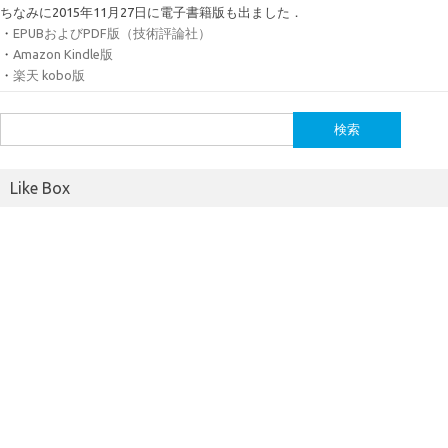
ちなみに2015年11月27日に電子書籍版も出ました．
・
EPUBおよびPDF版（技術評論社）
・
Amazon Kindle版
・
楽天 kobo版
検
索:
Like Box