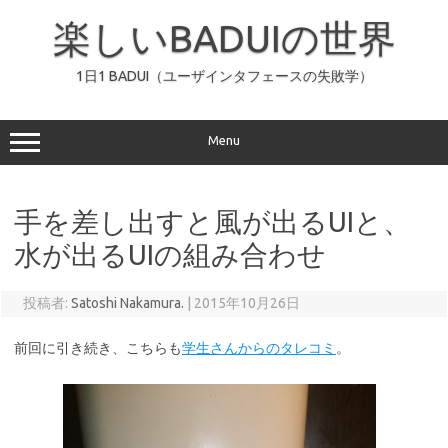
コ
ン
楽しいBADUIの世界
テ
ン
ツ
へ
1日1 BADUI（ユーザインタフェースの失敗学）
ス
キ
ッ
プ
Menu
手を差し出すと風が出るUIと、
水が出るUIの組み合わせ
投稿者:
Satoshi Nakamura.
|
2015年10月26日
前回に引き続き、こちらも
学生さんからのタレコミ
。