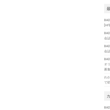
BA
[H
BA
会誌
BA
会誌
B
オ
募
わ
で
BAD