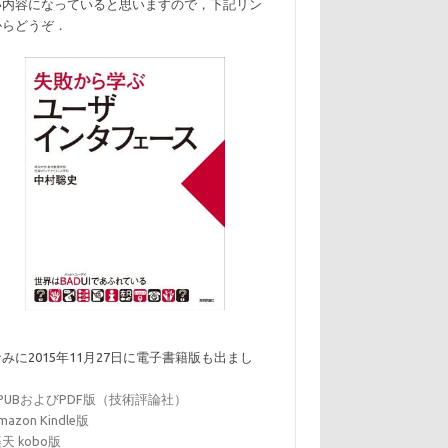
い内容になっていると思いますので，下記リン
からどうぞ．
みに2015年11月27日に電子書籍版も出まし
．
EPUBおよびPDF版（技術評論社）
mazon Kindle版
天 kobo版