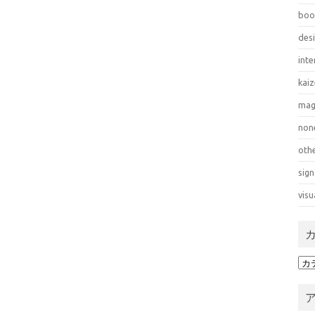
boo
des
inte
kai
mag
non
oth
sign
visu
カ
テ
ゴ
リ
ー