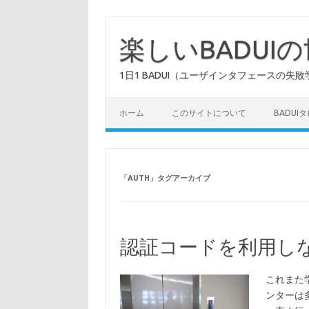
コ
ン
テ
楽しいBADUI
ン
ツ
へ
1日1 BADUI（ユーザインタフェースの失敗
ス
キ
ッ
プ
ホーム
このサイトについて
BADUI
「
AUTH
」タグアーカイブ
認証コードを利用し
これまた
ンターは