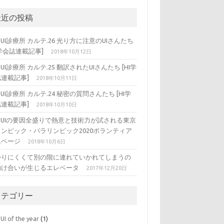
最近の投稿
DUI診療所 カルテ.26 光り方に注意のUIさんたち
I学会誌連載記事]
2018年10月12日
DUI診療所 カルテ.25 翻訳されたUIさんたち [HI学
連載記事]
2018年10月11日
DUI診療所 カルテ.24 秘密の質問さんたち [HI学
連載記事]
2018年10月10日
ADUIの要因全盛りで熱意と技術力が試される東京
リンピック・パラリンピック2020ボランティア
集ページ
2018年10月6日
かりにくくて別の階に連れていかれてしまうの
助け合いが生じるエレベータ
2017年12月20日
カテゴリー
UI of the year
(1)