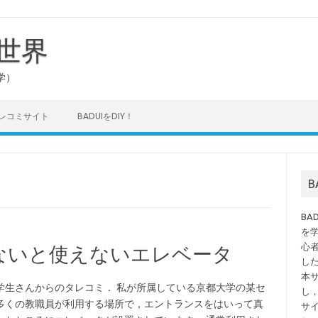
の世界
学）
タレコミサイト
BADUIをDIY！
B
を
心
ないと使えないエレベータ
し
本
学生さんからのタレコミ． 私が所属している京都大学の某セ
し
多くの教職員が利用する場所で，エントランスをはいって真
サ