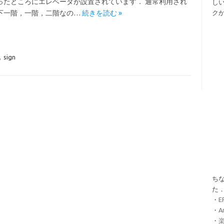
ったところにエレベータが設置されています． 通常利用され
し
下一階，一階，二階なの…
続きを読む »
ク
,
sign
ちな
た
・
・
A
・
楽