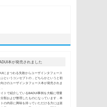
BADUI本が発売されました
ADUIにまつわる失敗からユーザインタフェース
学ぶというコンセプトの，どちらかというと初
者向けのユーザインタフェース本が発売されま
た．
サイトで紹介しているBADUI事例を大幅に増量
，分類および整理したものになっています．本
イトの内容に興味を持っていただける方には楽