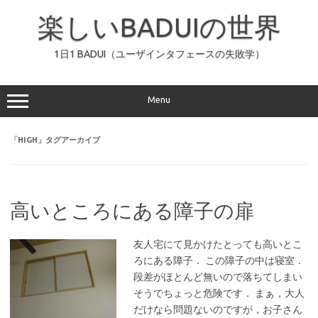
コ
ン
楽しいBADUIの世界
テ
ン
ツ
へ
1日1 BADUI（ユーザインタフェースの失敗学）
ス
キ
ッ
プ
Menu
「
HIGH
」タグアーカイブ
高いところにある障子の扉
友人宅にて見かけたとっても高いとこ
ろにある障子． この障子の中は寝室．
段差がほとんど無いので落ちてしまい
そうでちょっと危険です． まぁ，大人
だけなら問題ないのですが，お子さん