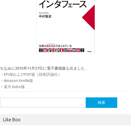
ちなみに2015年11月27日に電子書籍版も出ました．
・
EPUBおよびPDF版（技術評論社）
・
Amazon Kindle版
・
楽天 kobo版
検
索:
Like Box