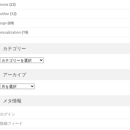
none
(22)
other
(12)
sign
(69)
visualization
(19)
カテゴリー
カ
テ
ゴ
アーカイブ
リ
ー
ア
ー
カ
メタ情報
イ
ブ
ログイン
投稿フィード