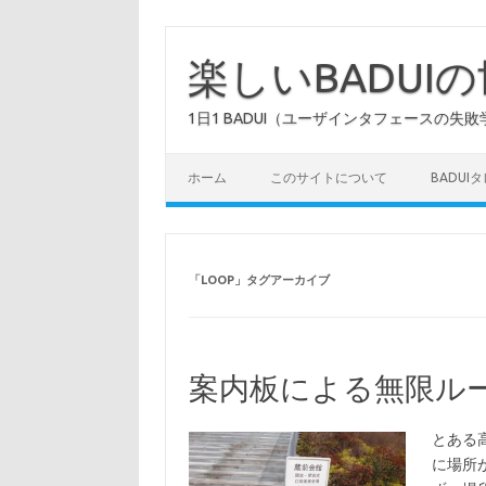
コ
ン
テ
楽しいBADUI
ン
ツ
へ
1日1 BADUI（ユーザインタフェースの失敗
ス
キ
ッ
プ
ホーム
このサイトについて
BADUI
「
LOOP
」タグアーカイブ
案内板による無限ル
とある
に場所