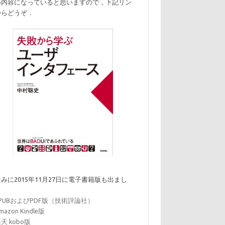
い内容になっていると思いますので，下記リン
からどうぞ．
みに2015年11月27日に電子書籍版も出まし
．
EPUBおよびPDF版（技術評論社）
mazon Kindle版
天 kobo版