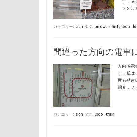
ず，場
ックし
カテゴリー:
sign
タグ:
arrow
,
infinite loop
,
l
間違った方向の電車
方向感覚
す．私は
度も勘違
紹介． 
カテゴリー:
sign
タグ:
loop
,
train