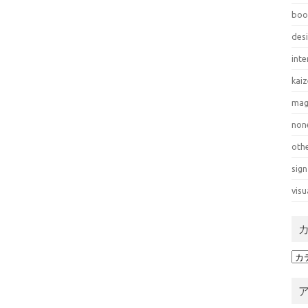
boo
des
inte
kai
mag
non
oth
sign
visu
カ
テ
ゴ
リ
ー