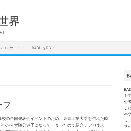
の世界
学）
タレコミサイト
BADUIをDIY！
B
を
心
ープ
し
本
高校の合同発表会イベントのため，東京工業大学を訪れた時
し
がわからず随分迷子になってしまったので紹介． とりあえ
サ