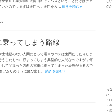
所が東京工業大学の大岡山キャンパスということだけはチェ
し
ていたので，まずは正門へ．正門を入…
続きを読む »
ク
oop
に乗ってしまう路線
や土地勘のない人間にとって電車やバスは鬼門だったりしま
そうしたものに嵌まってしまう典型的な人間なのですが，何
いして間違った方向の電車に乗ってしまった経験があるので
カタツムリのように飛び出し…
続きを読む »
ちな
た
・
・
A
・
楽