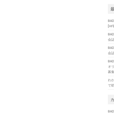
BA
[H
BA
会誌
BA
会誌
B
オ
募
わ
で
BAD