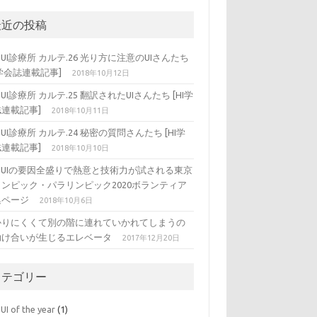
最近の投稿
DUI診療所 カルテ.26 光り方に注意のUIさんたち
I学会誌連載記事]
2018年10月12日
DUI診療所 カルテ.25 翻訳されたUIさんたち [HI学
連載記事]
2018年10月11日
DUI診療所 カルテ.24 秘密の質問さんたち [HI学
連載記事]
2018年10月10日
ADUIの要因全盛りで熱意と技術力が試される東京
リンピック・パラリンピック2020ボランティア
集ページ
2018年10月6日
かりにくくて別の階に連れていかれてしまうの
助け合いが生じるエレベータ
2017年12月20日
カテゴリー
UI of the year
(1)