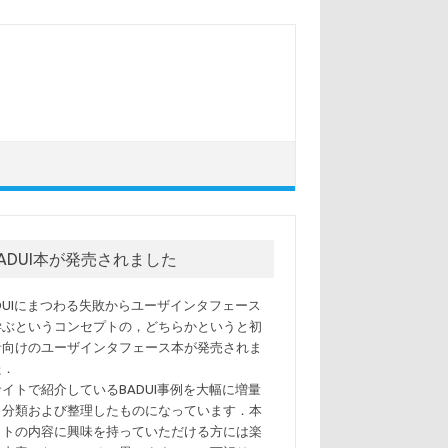
BADUI本が発売されました
ADUIにまつわる失敗からユーザインタフェース
学ぶというコンセプトの，どちらかというと初
者向けのユーザインタフェース本が発売されま
た．
サイトで紹介しているBADUI事例を大幅に増量
，分類および整理したものになっています．本
イトの内容に興味を持っていただける方には楽