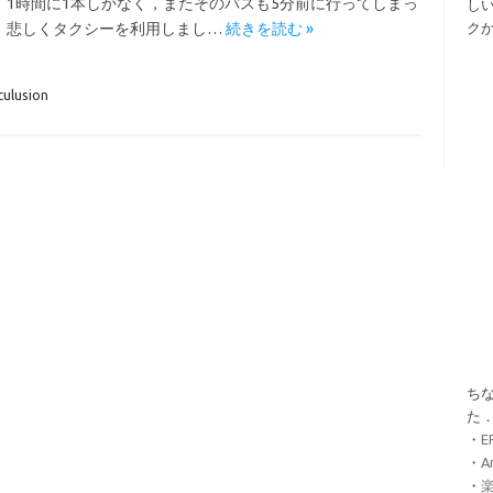
，1時間に1本しかなく，またそのバスも5分前に行ってしまっ
し
，悲しくタクシーを利用しまし…
続きを読む »
ク
culusion
ちな
た
・
・
A
・
楽