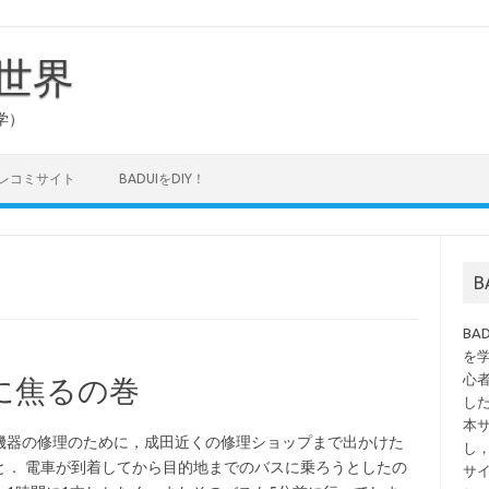
の世界
学）
タレコミサイト
BADUIをDIY！
B
を
心
に焦るの巻
し
本
機器の修理のために，成田近くの修理ショップまで出かけた
し
と． 電車が到着してから目的地までのバスに乗ろうとしたの
サ