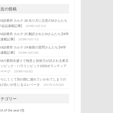
最近の投稿
DUI診療所 カルテ.26 光り方に注意のUIさんたち
I学会誌連載記事]
2018年10月12日
DUI診療所 カルテ.25 翻訳されたUIさんたち [HI学
連載記事]
2018年10月11日
DUI診療所 カルテ.24 秘密の質問さんたち [HI学
連載記事]
2018年10月10日
ADUIの要因全盛りで熱意と技術力が試される東京
リンピック・パラリンピック2020ボランティア
集ページ
2018年10月6日
かりにくくて別の階に連れていかれてしまうの
助け合いが生じるエレベータ
2017年12月20日
カテゴリー
UI of the year
(1)