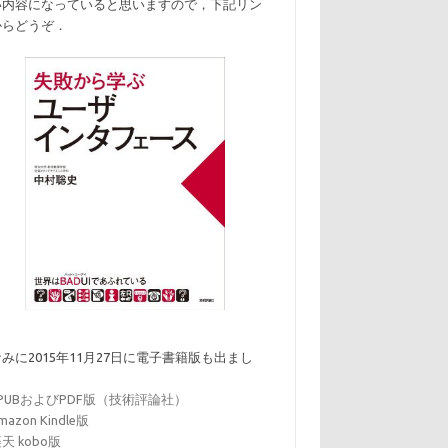
い内容になっていると思いますので，下記リン
からどうぞ．
みに2015年11月27日に電子書籍版も出まし
．
EPUBおよびPDF版（技術評論社）
mazon Kindle版
天 kobo版