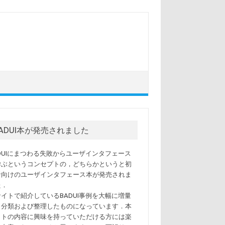
BADUI本が発売されました
ADUIにまつわる失敗からユーザインタフェース
学ぶというコンセプトの，どちらかというと初
者向けのユーザインタフェース本が発売されま
た．
サイトで紹介しているBADUI事例を大幅に増量
，分類および整理したものになっています．本
イトの内容に興味を持っていただける方には楽