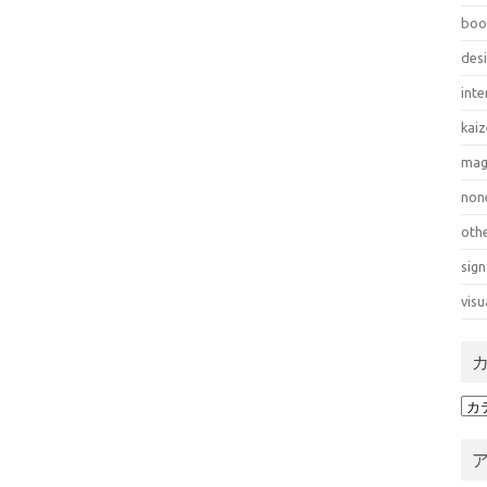
boo
des
inte
kai
mag
non
oth
sign
visu
カ
テ
ゴ
リ
ー