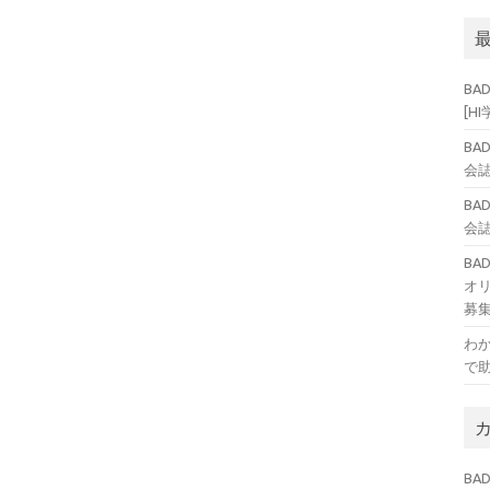
BA
[H
BA
会誌
BA
会誌
B
オ
募
わ
で
BAD