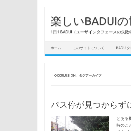
コ
ン
テ
楽しいBADUI
ン
ツ
へ
1日1 BADUI（ユーザインタフェースの失敗
ス
キ
ッ
プ
ホーム
このサイトについて
BADUI
「
OCCULUSION
」タグアーカイブ
バス停が見つからず
とある
時のこ