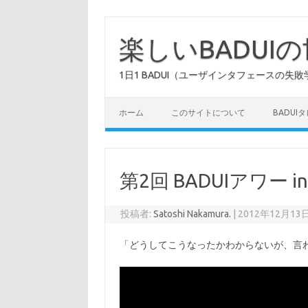
コ
ン
テ
楽しいBADUI
ン
ツ
へ
1日1 BADUI（ユーザインタフェースの失敗
ス
キ
ッ
プ
ホーム
このサイトについて
BADUI
第2回 BADUIアワー i
投稿者:
Satoshi Nakamura.
|
2012年12月13
「どうしてこうなったかわからないが、言わ