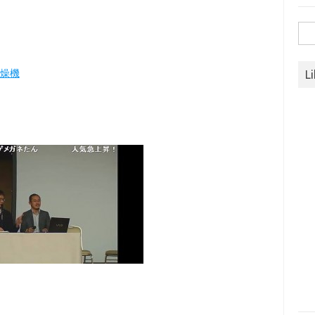
検
索:
燥機
L