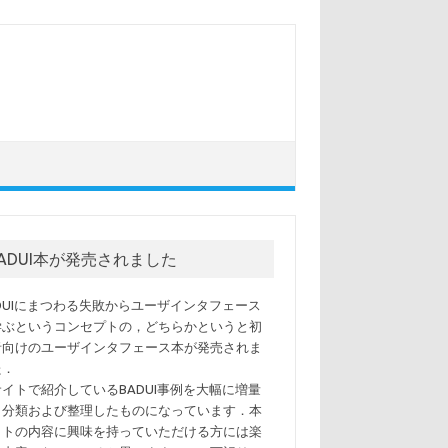
BADUI本が発売されました
ADUIにまつわる失敗からユーザインタフェース
学ぶというコンセプトの，どちらかというと初
者向けのユーザインタフェース本が発売されま
た．
サイトで紹介しているBADUI事例を大幅に増量
，分類および整理したものになっています．本
イトの内容に興味を持っていただける方には楽