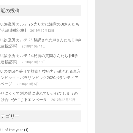
最近の投稿
DUI診療所 カルテ.26 光り方に注意のUIさんたち
I学会誌連載記事]
2018年10月12日
DUI診療所 カルテ.25 翻訳されたUIさんたち [HI学
連載記事]
2018年10月11日
DUI診療所 カルテ.24 秘密の質問さんたち [HI学
連載記事]
2018年10月10日
ADUIの要因全盛りで熱意と技術力が試される東京
リンピック・パラリンピック2020ボランティア
集ページ
2018年10月6日
かりにくくて別の階に連れていかれてしまうの
助け合いが生じるエレベータ
2017年12月20日
カテゴリー
UI of the year
(1)