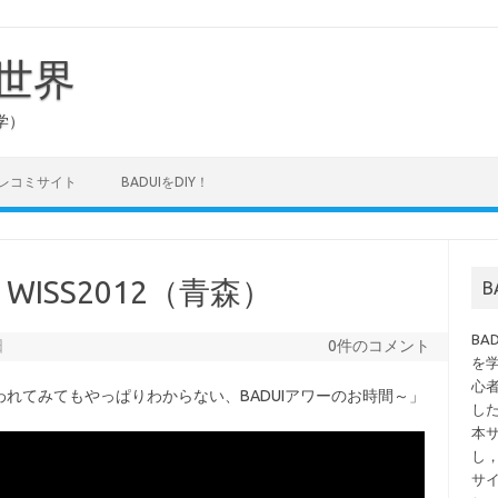
の世界
学）
タレコミサイト
BADUIをDIY！
n WISS2012（青森）
B
日
0件のコメント
を
心
れてみてもやっぱりわからない、BADUIアワーのお時間～」
し
本
し
サ