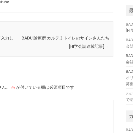
utube
BA
[H
て入力し
BADUI診療所 カルテ.2 トイレのサインさんたち
BA
会誌
[HI学会誌連載記事]
→
BA
会誌
B
オ
募
せん。
※
が付いている欄は必須項目です
わ
で
BAD