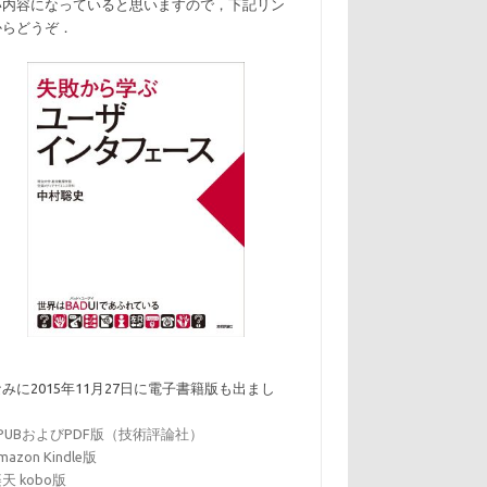
い内容になっていると思いますので，下記リン
からどうぞ．
みに2015年11月27日に電子書籍版も出まし
．
EPUBおよびPDF版（技術評論社）
mazon Kindle版
天 kobo版