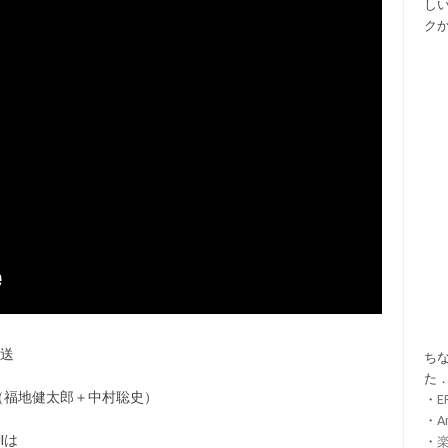
し
ク
放送
ちな
た
ー（福地健太郎＋中村聡史）
・
・
A
Iは
・
楽