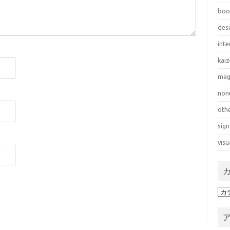
boo
des
inte
kai
mag
non
oth
sign
visu
カ
テ
ゴ
リ
ー