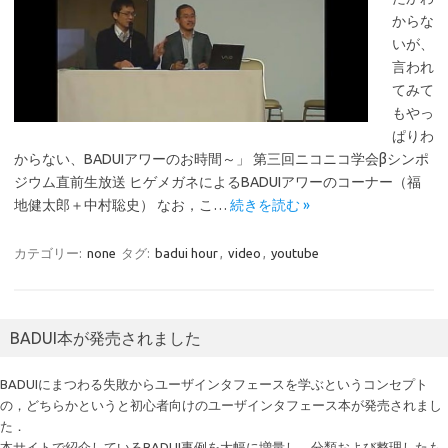
からな
いが、
言われ
てみて
もやっ
ぱりわ
からない、BADUIアワーのお時間～」 第三回ニコニコ学会βシンポ
ジウム直前生放送 ヒゲメガネによるBADUIアワーのコーナー（福
地健太郎＋中村聡史） なお，こ…
続きを読む »
カテゴリー:
none
タグ:
badui hour
,
video
,
youtube
BADUI本が発売されました
BADUIにまつわる失敗からユーザインタフェースを学ぶというコンセプト
の，どちらかというと初心者向けのユーザインタフェース本が発売されまし
た．
本サイトで紹介しているBADUI事例を大幅に増量し，分類および整理したも