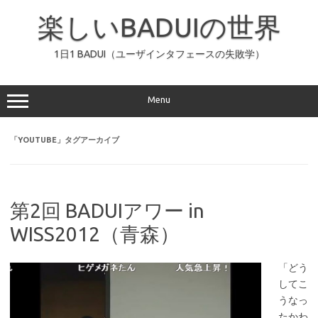
コ
ン
楽しいBADUIの世界
テ
ン
ツ
へ
1日1 BADUI（ユーザインタフェースの失敗学）
ス
キ
ッ
プ
Menu
「
YOUTUBE
」タグアーカイブ
第2回 BADUIアワー in
WISS2012（青森）
「どう
してこ
うなっ
たかわ