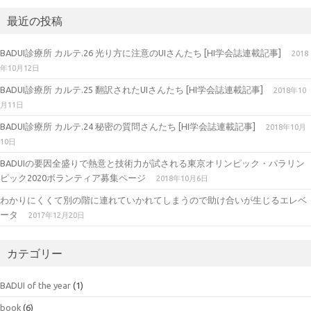
最近の投稿
BADUI診療所 カルテ.26 光り方に注意のUIさんたち [HI学会誌連載記事]
2018
年10月12日
BADUI診療所 カルテ.25 翻訳されたUIさんたち [HI学会誌連載記事]
2018年10
月11日
BADUI診療所 カルテ.24 秘密の質問さんたち [HI学会誌連載記事]
2018年10月
10日
BADUIの要因全盛りで熱意と技術力が試される東京オリンピック・パラリン
ピック2020ボランティア募集ページ
2018年10月6日
わかりにくくて別の階に連れていかれてしまうので助け合いが生じるエレベ
ータ
2017年12月20日
カテゴリー
BADUI of the year
(1)
book
(6)