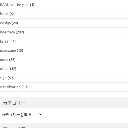
BADUI of the year
(1)
book
(6)
design
(28)
interface
(202)
kaizen
(1)
magazine
(15)
none
(22)
other
(12)
sign
(69)
visualization
(19)
カテゴリー
カ
テ
ゴ