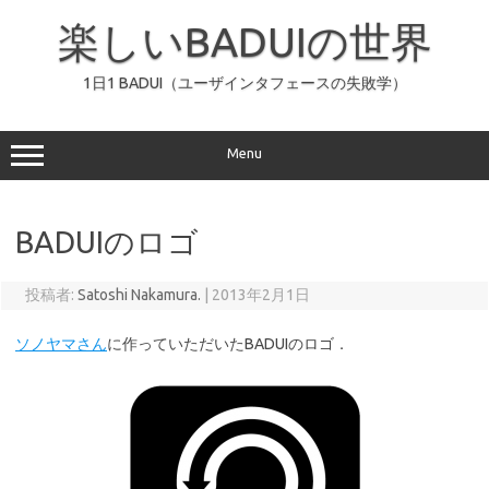
コ
ン
楽しいBADUIの世界
テ
ン
ツ
へ
1日1 BADUI（ユーザインタフェースの失敗学）
ス
キ
ッ
プ
Menu
BADUIのロゴ
投稿者:
Satoshi Nakamura.
|
2013年2月1日
ソノヤマさん
に作っていただいたBADUIのロゴ．