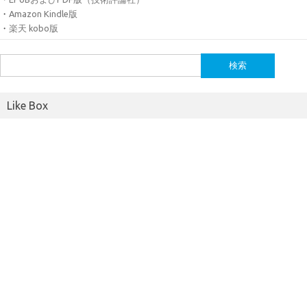
・
Amazon Kindle版
・
楽天 kobo版
検
索:
Like Box