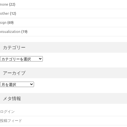
none
(22)
other
(12)
sign
(69)
visualization
(19)
カテゴリー
カ
テ
ゴ
アーカイブ
リ
ー
ア
ー
カ
メタ情報
イ
ブ
ログイン
投稿フィード