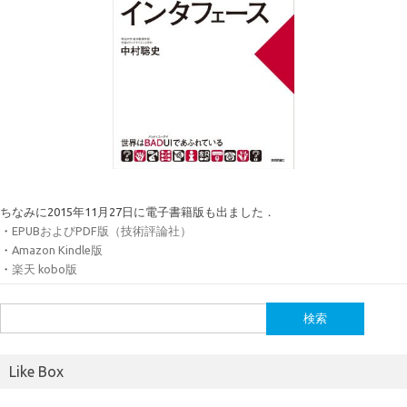
ちなみに2015年11月27日に電子書籍版も出ました．
・
EPUBおよびPDF版（技術評論社）
・
Amazon Kindle版
・
楽天 kobo版
検
索:
Like Box