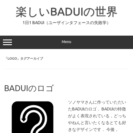
コ
ン
楽しいBADUIの世界
テ
ン
ツ
へ
1日1 BADUI（ユーザインタフェースの失敗学）
ス
キ
ッ
プ
Menu
「
LOGO
」タグアーカイブ
BADUIのロゴ
ソノヤマさんに作っていただい
たBADUIのロゴ． BADUIの特徴
がよく表現されている，どっち
やねんと言いたくなるとても好
きなデザインです． 今後，