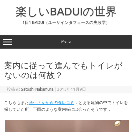
コ
ン
楽しいBADUIの世界
テ
ン
ツ
へ
1日1 BADUI（ユーザインタフェースの失敗学）
ス
キ
ッ
プ
Menu
案内に従って進んでもトイレが
ないのは何故？
投稿者:
Satoshi Nakamura.
|
2015年11月9日
こちらもまた
学生さんからのタレコミ
．とある建物の中でトイレを
探していた所，下図のような案内板に出会ったそうです．