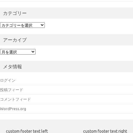
カテゴリー
カ
テ
ゴ
アーカイブ
リ
ー
ア
ー
カ
メタ情報
イ
ブ
ログイン
投稿フィード
コメントフィード
WordPress.org
custom footer text left
custom footer text right