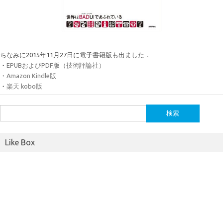
ちなみに2015年11月27日に電子書籍版も出ました．
・
EPUBおよびPDF版（技術評論社）
・
Amazon Kindle版
・
楽天 kobo版
検
索:
Like Box